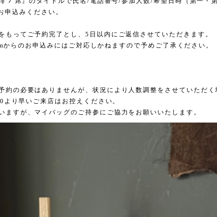
 ﾉ 席』のタイトルで氏名
/
電話番号
/
参加人数
/
希望日時（第一・
お申込みください。
をもってご予約完了とし、
5
日以内にご返信させていただきます。
m
からのお申込みにはご対応しかねますので予めご了承ください。
予約の必要はありませんが、状況により人数調整をさせていただく
30
より早いご来店はお控えください。
いますが、マイバッグのご持参にご協力をお願いいたします。