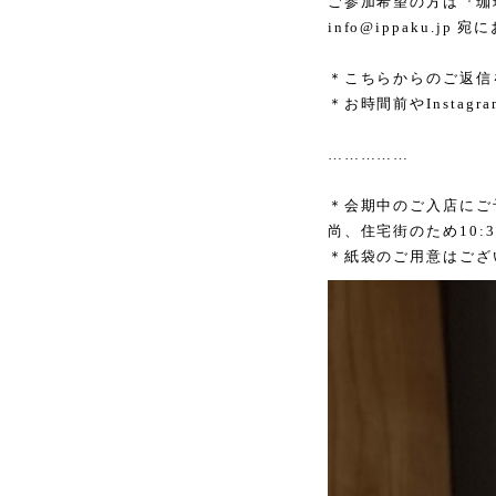
ご参加希望の方は『珈琲
info@ippaku.jp
宛に
＊こちらからのご返信
＊お時間前や
Instagra
……………
＊会期中のご入店にご
尚、住宅街のため
10:
＊紙袋のご用意はござ