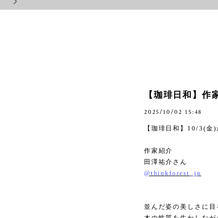
【珈琲日和】作
2025/10/02 15:48
【珈琲日和】
10/3(
金
)
作家紹介
田澤祐介さん
@thinkforest_jp
並んだ姿の美しさに目
木の性質を生かしなが