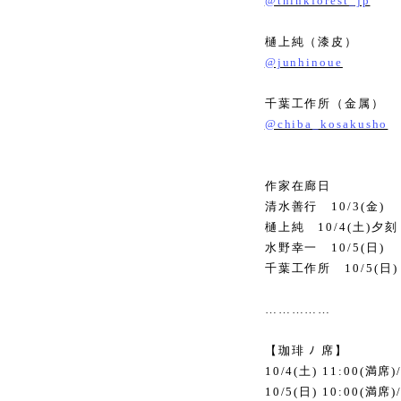
@thinkforest_jp
樋上純（漆皮）
@junhinoue
千葉工作所（金属）
@chiba_kosakusho
作家在廊日
清水善行
10/3(
金
)
樋上純
10/4(
土
)
夕
水野幸一
10/5(
日
)
千葉工作所
10/5(
日
)
……………
【珈琲 ﾉ 席】
10/4(
土
) 11:00(
満席
)
10/5(
日
) 10:00(
満席
)