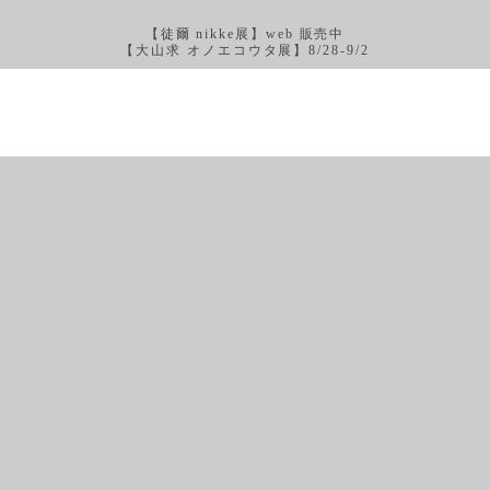
【徒爾 nikke展】web 販売中
【大山求 オノエコウタ展】8/28-9/2