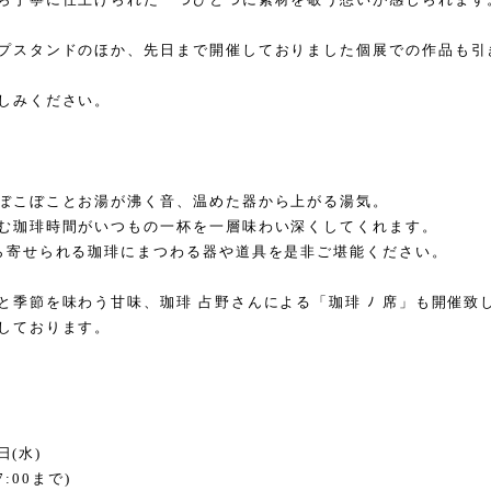
プスタンドのほか、先日まで開催しておりました個展での作品も引
しみください。
ぼこぼことお湯が沸く音、温めた器から上がる湯気。
む珈琲時間がいつもの一杯を一層味わい深くしてくれます。
ら寄せられる珈琲にまつわる器や道具を是非ご堪能ください。
と季節を味わう甘味、珈琲 占野さんによる「珈琲 ﾉ 席」も開催致
しております。
日
(
水
)
7:00
まで
)