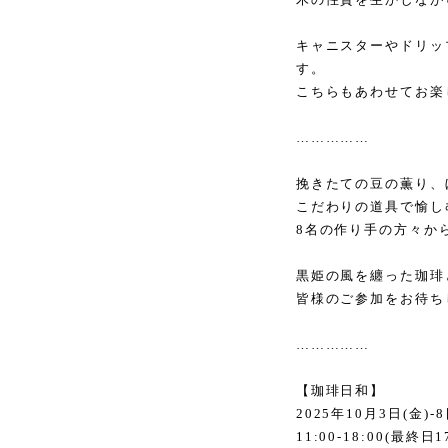
キャニスターやドリッ
す。
こちらもあわせてお楽
……………
挽きたての豆の薫り、
こだわりの道具で愉し
8
名の作り手の方々か
黒姫の風を纏った珈琲
皆様のご参加をお待ち
……………
【珈琲日和】
2025
年
10
月
3
日
(
金
)-8
11:00-18:00(
最終日
1