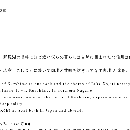
名
3
種
、野尻湖の湖畔にほど近い僕らの暮らしは自然に囲まれた北信州は
く珈室（こしつ）に於いて珈琲と甘味を紡ぎもてなす珈琲 ﾉ 席を
s of Kurohime at our back and the shores of Lake Nojiri nearby
Shinano Town, Kurohime, in northern Nagano.
st one week, we open the doors of Koshitsu, a space where we
hospitality.
 Kōhī no Seki both in Japan and abroad.
申込みについて
◆◆