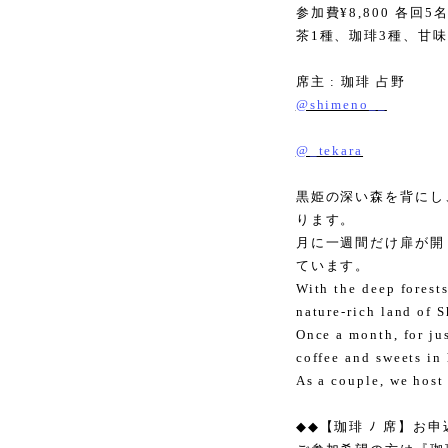
参加費
¥8,800
各回
5
茶
1
種、珈琲
3
種、甘味
席主
:
珈琲 占野
@shimeno__
@_tekara
黒姫の深い森を背にし
ります。
月に一週間だけ扉が開
ています。
With the deep forest
nature-rich land of 
Once a month, for ju
coffee and sweets in 
As a couple, we host
◆◆
【珈琲 ﾉ 席】お