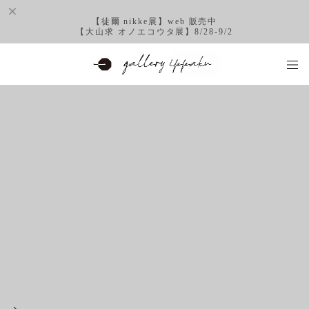
【徒爾 nikke展】web 販売中
【大山求 オノエコウタ展】8/28-9/2