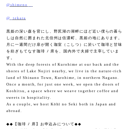
@shimeno__
@_tekara
黒姫の深い森を背にし、野尻湖の湖畔にほど近い僕らの暮ら
しは自然に囲まれた北信州は信濃町、黒姫の地にあります。
月に一週間だけ扉が開く珈室（こしつ）に於いて珈琲と甘味
を紡ぎもてなす珈琲 ﾉ 席を、国内外で夫婦で主宰していま
す。
With the deep forests of Kurohime at our back and the
shores of Lake Nojiri nearby, we live in the nature-rich
land of Shinano Town, Kurohime, in northern Nagano.
Once a month, for just one week, we open the doors of
Koshitsu, a space where we weave together coffee and
sweets in hospitality.
As a couple, we host Kōhī no Seki both in Japan and
abroad.
◆◆
【珈琲 ﾉ 席】お申込みについて
◆◆