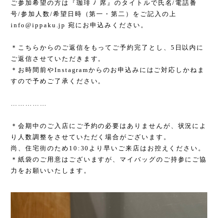
ご参加希望の方は『珈琲 ﾉ 席』のタイトルで氏名
/
電話番
号
/
参加人数
/
希望日時（第一・第二）をご記入の上
info@ippaku.jp
宛にお申込みください。
＊こちらからのご返信をもってご予約完了とし、
5
日以内に
ご返信させていただきます。
＊お時間前や
Instagram
からのお申込みにはご対応しかねま
すので予めご了承ください。
……………
＊会期中のご入店にご予約の必要はありませんが、状況によ
り人数調整をさせていただく場合がございます。
尚、住宅街のため
10:30
より早いご来店はお控えください。
＊紙袋のご用意はございますが、マイバッグのご持参にご協
力をお願いいたします。