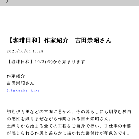
【珈琲日和】作家紹介 吉田崇昭さん
2025/10/01 13:28
【珈琲日和】
10/3(
金
)
から始まります
作家紹介
吉田崇昭さん
@takaaki_kiki
初期伊万里などの古陶に惹かれ、今の暮らしにも馴染む独自
の感性を織りまぜながら作陶される吉田崇昭さん。
土練りから始まる全ての工程をご自身で行い、手仕事の余韻
が感じられる作風と柔らかに描かれた染付けが印象的です。