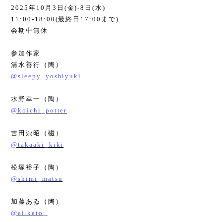
2025
年
10
月
3
日
(
金
)-8
日
(
水
)
11:00-18:00(
最終日
17:00
まで
)
会期中無休
参加作家
清水善行（陶）
@sleepy_yoshiyuki
水野幸一（陶）
@koichi_potter
吉田崇昭（磁）
@takaaki_kiki
松塚裕子（陶）
@shimi_matsu
加藤あゐ（陶）
@ai.kato_