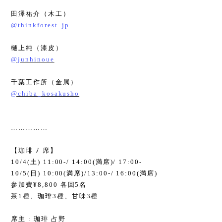
田澤祐介（木工）
@thinkforest_jp
樋上純（漆皮）
@junhinoue
千葉工作所（金属）
@chiba_kosakusho
……………
【珈琲 ﾉ 席】
10/4(
土
) 11:00-/ 14:00(
満席
)/ 17:00-
10/5(
日
) 10:00(
満席
)/13:00-/ 16:00(
満席
)
参加費
¥8,800
各回
5
名
茶
1
種、珈琲
3
種、甘味
3
種
席主
:
珈琲 占野