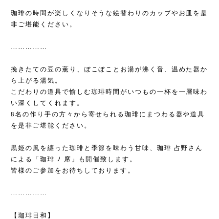
珈琲の時間が楽しくなりそうな絵替わりのカップやお皿を是
非ご堪能ください。
……………
挽きたての豆の薫り、ぼこぼことお湯が沸く音、温めた器か
ら上がる湯気。
こだわりの道具で愉しむ珈琲時間がいつもの一杯を一層味わ
い深くしてくれます。
8
名の作り手の方々から寄せられる珈琲にまつわる器や道具
を是非ご堪能ください。
黒姫の風を纏った珈琲と季節を味わう甘味、珈琲 占野さん
による「珈琲 ﾉ 席」も開催致します。
皆様のご参加をお待ちしております。
……………
【珈琲日和】