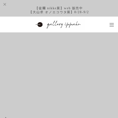
【徒爾 nikke展】web 販売中
【大山求 オノエコウタ展】8/28-9/2