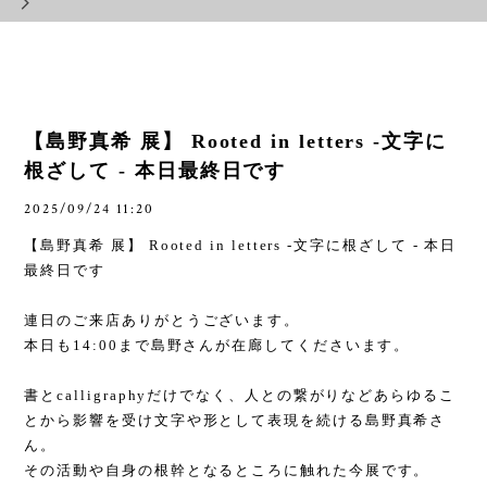
【島野真希 展】 Rooted in letters -文字に
根ざして - 本日最終日です
2025/09/24 11:20
【島野真希 展】
Rooted in letters -
文字に根ざして
-
本日
最終日です
連日のご来店ありがとうございます。
本日も
14:00
まで島野さんが在廊してくださいます。
書と
calligraphy
だけでなく、人との繋がりなどあらゆるこ
とから影響を受け文字や形として表現を続ける島野真希さ
ん。
その活動や自身の根幹となるところに触れた今展です。