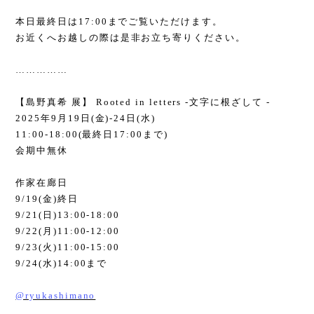
本日最終日は
17:00
までご覧いただけます。
お近くへお越しの際は是非お立ち寄りください。
……………
【島野真希 展】
Rooted in letters -
文字に根ざして
-
2025
年
9
月
19
日
(
金
)-24
日
(
水
)
11:00-18:00(
最終日
17:00
まで
)
会期中無休
作家在廊日
9/19(
金
)
終日
9/21(
日
)13:00-18:00
9/22(
月
)11:00-12:00
9/23(
火
)11:00-15:00
9/24(
水
)14:00
まで
@ryukashimano