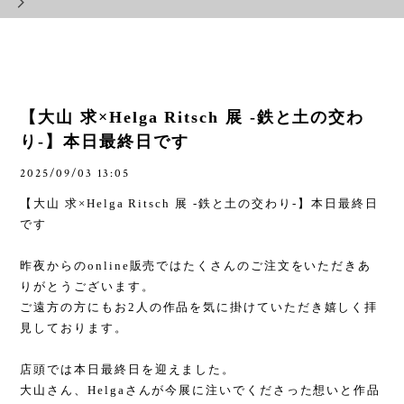
【大山 求×Helga Ritsch 展 -鉄と土の交わ
り-】本日最終日です
2025/09/03 13:05
【大山 求
×Helga Ritsch
展
-
鉄と土の交わり
-
】本日最終日
です
昨夜からの
online
販売ではたくさんのご注文をいただきあ
りがとうございます。
ご遠方の方にもお
2
人の作品を気に掛けていただき嬉しく拝
見しております。
店頭では本日最終日を迎えました。
大山さん、
Helga
さんが今展に注いでくださった想いと作品