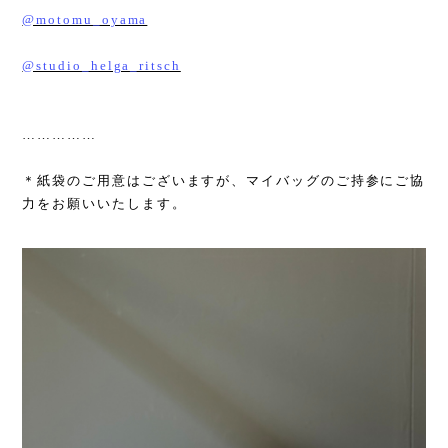
@motomu_oyama
@studio_helga_ritsch
……………
＊紙袋のご用意はございますが、マイバッグのご持参にご協
力をお願いいたします。