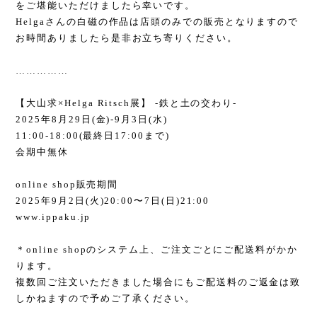
をご堪能いただけましたら幸いです。
Helga
さんの白磁の作品は店頭のみでの販売となりますので
お時間ありましたら是非お立ち寄りください。
……………
【大山求
×Helga Ritsch
展】
-
鉄と土の交わり
-
2025
年
8
月
29
日
(
金
)-9
月
3
日
(
水
)
11:00-18:00(
最終日
17:00
まで
)
会期中無休
online shop
販売期間
2025
年
9
月
2
日
(
火
)20:00
〜
7
日
(
日
)21:00
www.ippaku.jp
＊
online shop
のシステム上、ご注文ごとにご配送料がかか
ります。
複数回ご注文いただきました場合にもご配送料のご返金は致
しかねますので予めご了承ください。