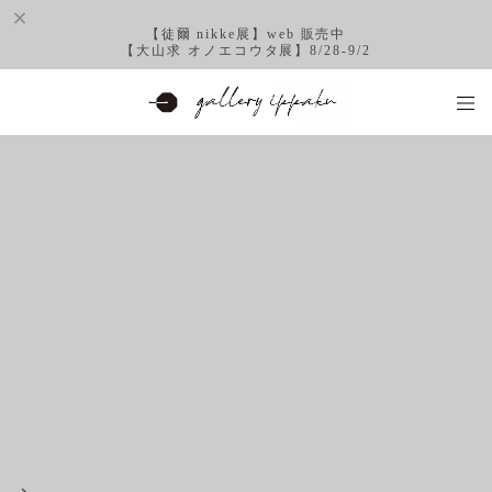
【徒爾 nikke展】web 販売中
【大山求 オノエコウタ展】8/28-9/2