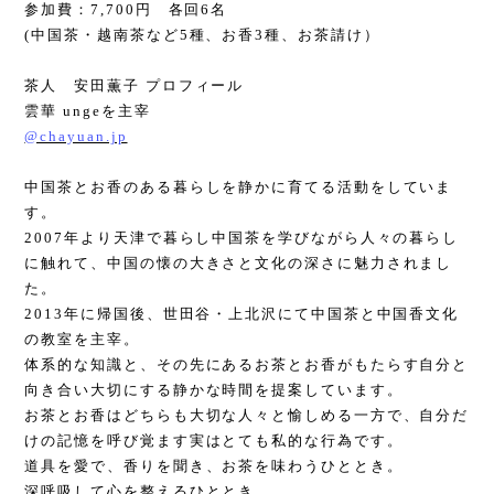
参加費：
7,700
円 各回
6
名
(
中国茶・越南茶など
5
種、お香
3
種、お茶請け）
茶人 安田薫子 プロフィール
雲華
unge
を主宰
@chayuan.jp
中国茶とお香のある暮らしを静かに育てる活動をしていま
す。
2007
年より天津で暮らし中国茶を学びながら人々の暮らし
に触れて、中国の懐の大きさと文化の深さに魅力されまし
た。
2013
年に帰国後、世田谷・上北沢にて中国茶と中国香文化
の教室を主宰。
体系的な知識と、その先にあるお茶とお香がもたらす自分と
向き合い大切にする静かな時間を提案しています。
お茶とお香はどちらも大切な人々と愉しめる一方で、自分だ
けの記憶を呼び覚ます実はとても私的な行為です。
道具を愛で、香りを聞き、お茶を味わうひととき。
深呼吸して心を整えるひととき。