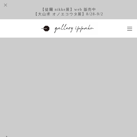
【徒爾 nikke展】web 販売中
【大山求 オノエコウタ展】8/28-9/2