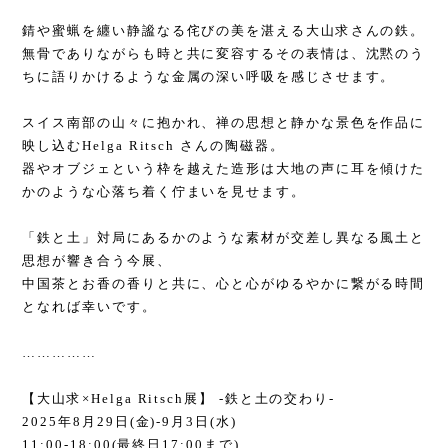
錆や蜜蝋を纏い静謐なる侘びの美を湛える大山求さんの鉄。
無骨でありながらも時と共に変容するその表情は、沈黙のう
ちに語りかけるような金属の深い呼吸を感じさせます。
スイス南部の山々に抱かれ、禅の思想と静かな景色を作品に
映し込む
Helga Ritsch
さんの陶磁器。
器やオブジェという枠を越えた造形は大地の声に耳を傾けた
かのような心落ち着く佇まいを見せます。
「鉄と土」対局にあるかのような素材が交差し異なる風土と
思想が響き合う今展、
中国茶とお香の香りと共に、心と心がゆるやかに繋がる時間
となれば幸いです。
……………
【大山求
×Helga Ritsch
展】
-
鉄と土の交わり
-
2025
年
8
月
29
日
(
金
)-9
月
3
日
(
水
)
11:00-18:00(
最終日
17:00
まで
)