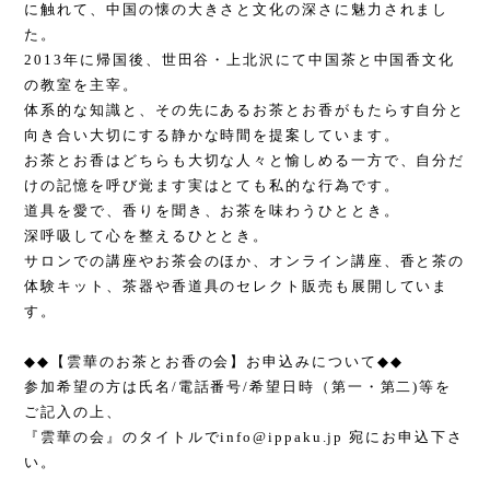
に触れて、中国の懐の大きさと文化の深さに魅力されまし
た。
2013
年に帰国後、世田谷・上北沢にて中国茶と中国香文化
の教室を主宰。
体系的な知識と、その先にあるお茶とお香がもたらす自分と
向き合い大切にする静かな時間を提案しています。
お茶とお香はどちらも大切な人々と愉しめる一方で、自分だ
けの記憶を呼び覚ます実はとても私的な行為です。
道具を愛で、香りを聞き、お茶を味わうひととき。
深呼吸して心を整えるひととき。
サロンでの講座やお茶会のほか、オンライン講座、香と茶の
体験キット、茶器や香道具のセレクト販売も展開していま
す。
◆◆
【雲華のお茶とお香の会】お申込みについて
◆◆
参加希望の方は氏名
/
電話番号
/
希望日時（第一・第二
)
等を
ご記入の上、
『雲華の会』のタイトルで
info@ippaku.jp
宛にお申込下さ
い。