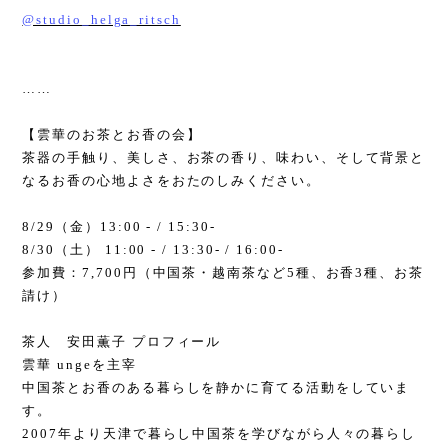
@studio_helga_ritsch
……
【雲華のお茶とお香の会】
茶器の手触り、美しさ、お茶の香り、味わい、そして背景と
なるお香の心地よさをおたのしみください。
8/29
（金）
13:00 - / 15:30-
8/30
（土）
11:00 - / 13:30- / 16:00-
参加費：
7,700
円（中国茶・越南茶など
5
種、お香
3
種、お茶
請け）
茶人 安田薫子 プロフィール
雲華
unge
を主宰
中国茶とお香のある暮らしを静かに育てる活動をしていま
す。
2007
年より天津で暮らし中国茶を学びながら人々の暮らし