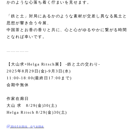
かのような心落ち着く佇まいを見せます。
「鉄と土」対局にあるかのような素材が交差し異なる風土と
思想が響き合う今展、
中国茶とお香の香りと共に、心と心がゆるやかに繋がる時間
となれば幸いです。
……………
【大山求
×Helga Ritsch
展】
-
鉄と土の交わり
-
2025
年
8
月
29
日
(
金
)-9
月
3
日
(
水
)
11:00-18:00(
最終日
17:00
まで
)
会期中無休
作家在廊日
大山 求
8/29(
金
)30(
土
)
Helga Ritsch 8/29(
金
)30(
土
)
@motomu_oyama