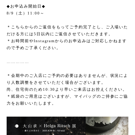
◆
お申込み開始日
◆
8/9
（土）
11:00
～
＊こちらからのご返信をもってご予約完了とし、ご入場いた
だける方には
5
日以内にご返信させていただきます。
＊お時間前や
Instagram
からのお申込みはご対応しかねます
ので予めご了承ください。
……………
＊会期中のご入店にご予約の必要はありませんが、状況によ
り人数調整をさせていただく場合がございます。
尚、住宅街のため
10:30
より早いご来店はお控えください。
＊紙袋のご用意はございますが、マイバッグのご持参にご協
力をお願いいたします。