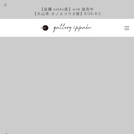
【徒爾 nikke展】web 販売中
【大山求 オノエコウタ展】8/28-9/2