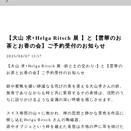
【大山 求×Helga Ritsch 展 】と【雲華のお
茶とお香の会】ご予約受付のお知らせ
2025/08/07 13:57
【大山 求
×Helga Ritsch
展
-
鉄と土の交わり
-
】と【雲華の
お茶とお香の会】ご予約受付のお知らせ
錆や蜜蝋を纏い静謐なる侘びの美を湛える大山求さんの鉄。
無骨でありながらも時と共に変容するその表情は、沈黙のう
ちに語りかけるような金属の深い呼吸を感じさせます。
スイス南部の山々に抱かれ、禅の思想と静かな景色を作品に
映し込む
Helga Ritsch
さんの陶磁器。
器やオブジェという枠を越えた造形は大地の声に耳を傾けた