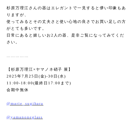
杉原万理江さんの器はエレガントで一見すると儚い印象もあ
りますが、
使ってみるとその丈夫さと使い心地の良さでお買い足しの方
がとても多いです。
日常にあると嬉しいお
2
人の器、是非ご覧になってみてくだ
さい。
……………
【杉原万理江
×
ヤマノネ硝子 展】
2025
年
7
月
25
日
(
金
)-30
日
(
水
)
11:00-18:00(
最終日
17:00
まで
)
会期中無休
@marie_sugihara
@yamanoneglass