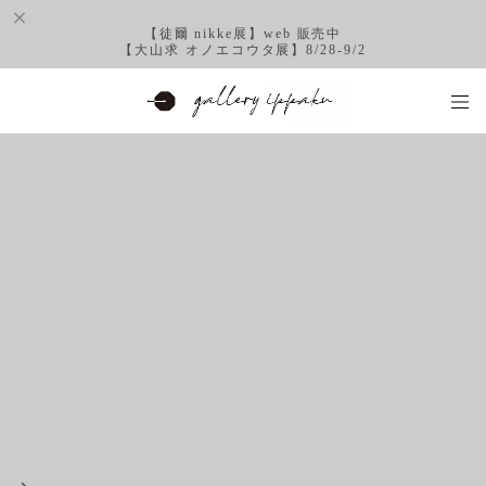
【徒爾 nikke展】web 販売中
【大山求 オノエコウタ展】8/28-9/2