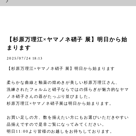
【杉原万理江×ヤマノネ硝子 展】明日から始
まります
2025/07/24 18:13
【杉原万理江
×
ヤマノネ硝子 展】明日から始まります
柔らかな曲線と釉薬の煌めきが美しい杉原万理江さん、
洗練されたフォルムと硝子ならではの揺らぎが魅力的なヤマ
ノネ硝子さんの器がたっぷり並びました。
杉原万理江
×
ヤマノネ硝子展は明日から始まります。
お買い足しの方、数を揃えたい方にもお選びいただきやすい
品揃えですので是非ご覧になってみてください。
明日
11:00
より皆様のお越しをお待ちしております。