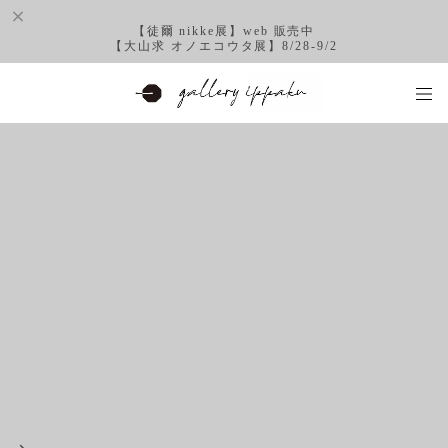
【徒爾 nikke展】web 販売中
【大山求 オノエコウタ展】8/28-9/2