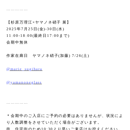
……………
【杉原万理江
×
ヤマノネ硝子 展】
2025
年
7
月
25
日
(
金
)-30
日
(
水
)
11:00-18:00(
最終日
17:00
まで
)
会期中無休
作家在廊日 ヤマノネ硝子
(
加藤
) 7/26(
土
)
@marie_sugihara
@yamanoneglass
……………
＊会期中のご入店にご予約の必要はありませんが、状況によ
り人数調整をさせていただく場合がございます。
尚、住宅街のため
10:30
より早いご来店はお控えください。