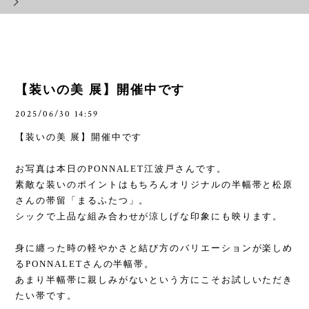
【装いの美 展】開催中です
2025/06/30 14:59
【装いの美 展】開催中です
お写真は本日の
PONNALET
江波戸さんです。
素敵な装いのポイントはもちろんオリジナルの半幅帯と松原
さんの帯留「まるふたつ」。
シックで上品な組み合わせが涼しげな印象にも映ります。
身に纏った時の軽やかさと結び方のバリエーションが楽しめ
る
PONNALET
さんの半幅帯。
あまり半幅帯に親しみがないという方にこそお試しいただき
たい帯です。