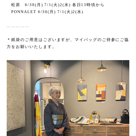
松原
6/30(
月
) 7/1(
火
)2(
水
)
各日
13
時頃から
PONNALET 6/30(
月
) 7/1(
火
)2(
水
)
……………
＊紙袋のご用意はございますが、マイバッグのご持参にご協
力をお願いいたします。