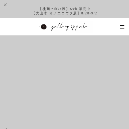
【徒爾 nikke展】web 販売中
【大山求 オノエコウタ展】8/28-9/2