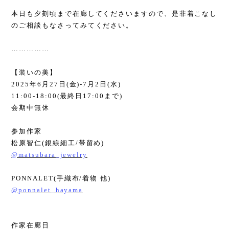
本日も夕刻頃まで在廊してくださいますので、是非着こなし
のご相談もなさってみてください。
……………
【装いの美】
2025
年
6
月
27
日
(
金
)-7
月
2
日
(
水
)
11:00-18:00(
最終日
17:00
まで
)
会期中無休
参加作家
松原智仁
(
銀線細工
/
帯留め
)
@matsubara_jewelry
PONNALET(
手織布
/
着物 他
)
@ponnalet_hayama
作家在廊日