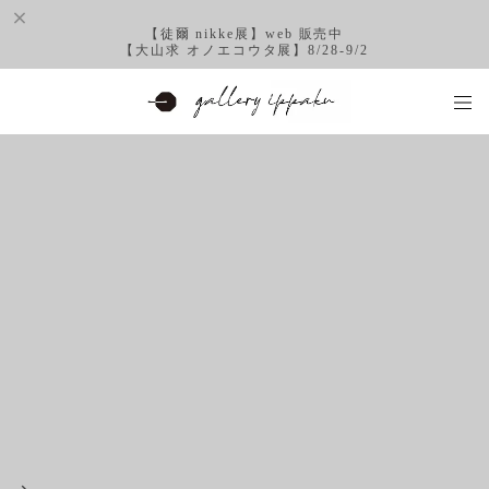
【徒爾 nikke展】web 販売中
【大山求 オノエコウタ展】8/28-9/2