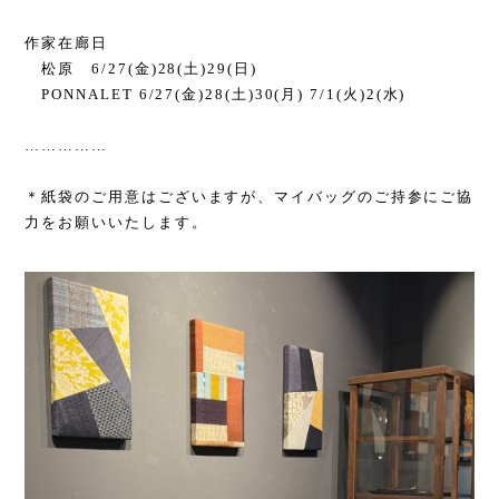
作家在廊日
松原
6/27(
金
)28(
土
)29(
日
)
PONNALET 6/27(
金
)28(
土
)30(
月
) 7/1(
火
)2(
水
)
……………
＊紙袋のご用意はございますが、マイバッグのご持参にご協
力をお願いいたします。