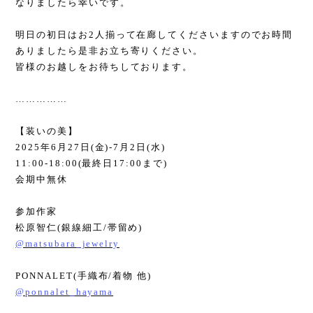
なりましたら幸いです。
明日の初日はお
2
人揃って在廊してくださいますのでお時間
ありましたら是非お立ち寄りください。
皆様のお越しをお待ちしております。
……………
【装いの美】
2025
年
6
月
27
日
(
金
)-7
月
2
日
(
水
)
11:00-18:00(
最終日
17:00
まで
)
会期中無休
参加作家
松原智仁
(
銀線細工
/
帯留め
)
@matsubara_jewelry
PONNALET(
手織布
/
着物 他
)
@ponnalet_hayama