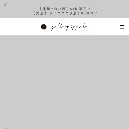
【徒爾 nikke展】web 販売中
【大山求 オノエコウタ展】8/28-9/2