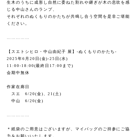
生木のうちに成形し自然に委ねた割れや継ぎが木の息吹を感
じる中山さんのランプ、
それぞれのぬくもりのかたちが共鳴し合う空間を是非ご堪能
ください。
……………
【スエトシヒロ・中山由紀子 展】
-
ぬくもりのかたち
-
2025
年
6
月
20
日
(
金
)-25
日
(
水
)
11:00-18:00(
最終日
17:00
まで
)
会期中無休
作家在廊日
スエ
6/20(
金
)
、
21(
土
)
中山
6/20(
金
)
……………
＊紙袋のご用意はございますが、マイバッグのご持参にご協
力をお願いいたします。