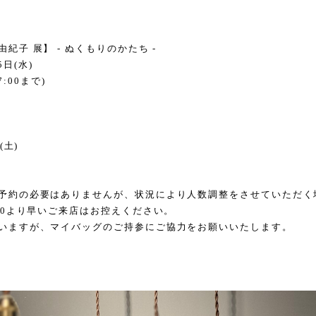
由紀子 展】
-
ぬくもりのかたち
-
5
日
(
水
)
7:00
まで
)
(
土
)
予約の必要はありませんが、状況により人数調整をさせていただく
30
より早いご来店はお控えください。
いますが、マイバッグのご持参にご協力をお願いいたします。