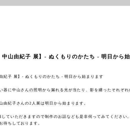
中山由紀子 展】- ぬくもりのかたち - 明日から
由紀子 展】
-
ぬくもりのかたち
-
明日から始まります
い器に中山さんの照明から漏れる光が当たり、影を纏ったそれぞれ
山由紀子さんの
2
人展は明日から始まります。
廊していただきますので制作のお話なども是非伺ってみてください
お待ちしております。