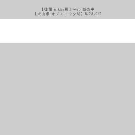
【徒爾 nikke展】web 販売中
【大山求 オノエコウタ展】8/28-9/2