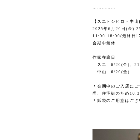
……………
【スエトシヒロ・中山
2025
年
6
月
20
日
(
金
)-2
11:00-18:00(
最終日
1
会期中無休
作家在廊日
スエ
6/20(
金
)
、
21
中山
6/20(
金
)
＊会期中のご入店にご
尚、住宅街のため
10:
＊紙袋のご用意はござ
……………