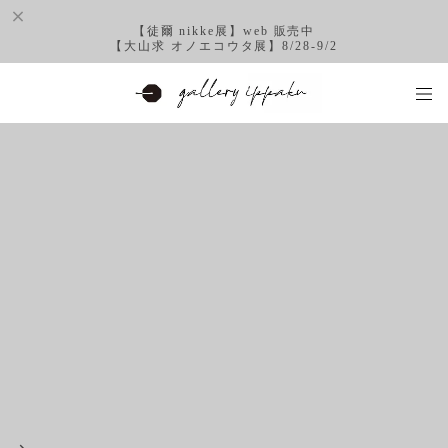
【徒爾 nikke展】web 販売中
【大山求 オノエコウタ展】8/28-9/2