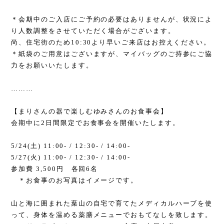
＊会期中のご入店にご予約の必要はありませんが、状況によ
り人数調整をさせていただく場合がございます。
尚、住宅街のため
10:30
より早いご来店はお控えください。
＊紙袋のご用意はございますが、マイバッグのご持参にご協
力をお願いいたします。
………
【まりさんの器で楽しむゆみさんのお食事会】
会期中に
2
日間限定でお食事会を開催いたします。
5/24(
土
) 11:00- / 12:30- / 14:00-
5/27(
火
) 11:00- / 12:30- / 14:00-
参加費
3,500
円 各回
6
名
＊お食事のお写真はイメージです。
山と海に囲まれた葉山の自宅で育てたメディカルハーブを使
って、身体を温める薬膳メニューでおもてなしを致します。