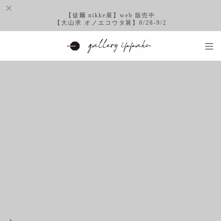
【徒爾 nikke展】web 販売中
【大山求 オノエコウタ展】8/28-9/2