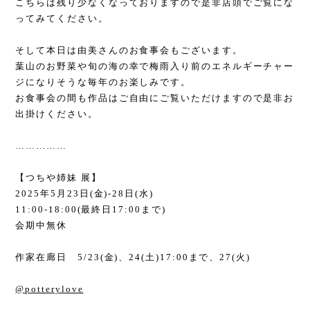
こちらは残り少なくなっておりますので是非店頭でご覧にな
ってみてください。
そして本日は由美さんのお食事会もございます。
葉山のお野菜や旬の海の幸で梅雨入り前のエネルギーチャー
ジになりそうな毎年のお楽しみです。
お食事会の間も作品はご自由にご覧いただけますので是非お
出掛けください。
……………
【つちや姉妹 展】
2025
年
5
月
23
日
(
金
)-28
日
(
水
)
11:00-18:00(
最終日
17:00
まで
)
会期中無休
作家在廊日
5/23(
金
)
、
24(
土
)17:00
まで、
27(
火
)
@potterylove