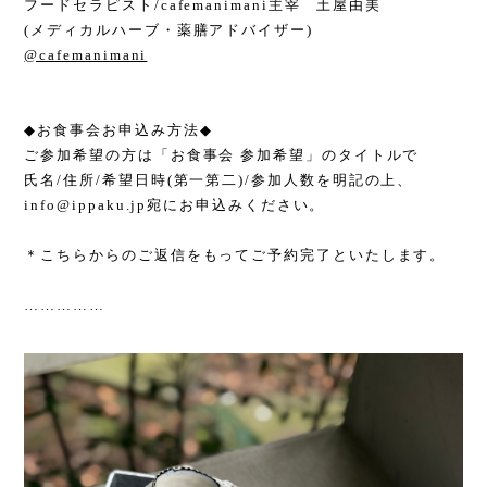
フードセラピスト
/cafemanimani
主宰 土屋由美
(
メディカルハーブ・薬膳アドバイザー
)
@cafemanimani
◆
お食事会お申込み方法
◆
ご参加希望の方は「お食事会 参加希望」のタイトルで
氏名
/
住所
/
希望日時
(
第一第二
)/
参加人数を明記の上、
info@ippaku.jp
宛にお申込みください。
＊こちらからのご返信をもってご予約完了といたします。
……………