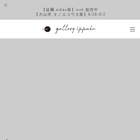
【徒爾 nikke展】web 販売中
【大山求 オノエコウタ展】8/28-9/2