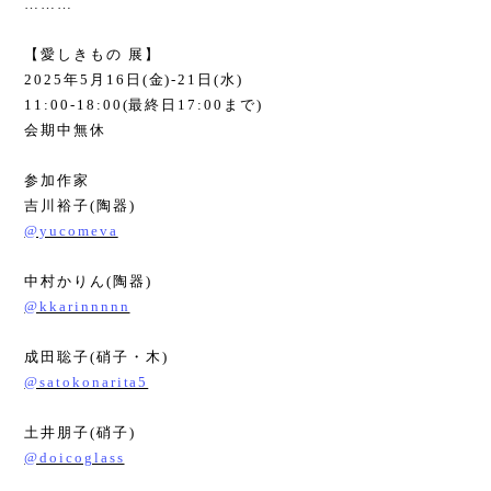
………
【愛しきもの 展】
2025
年
5
月
16
日
(
金
)-21
日
(
水
)
11:00-18:00(
最終日
17:00
まで
)
会期中無休
参加作家
吉川裕子
(
陶器
)
@yucomeva
中村かりん
(
陶器
)
@kkarinnnnn
成田聡子
(
硝子・木
)
@satokonarita5
土井朋子
(
硝子
)
@doicoglass