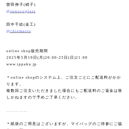
曽田伸子
(
硝子
)
@sunocoglass
田中千絵
(
金工
)
@chiemarro
online shop
販売期間
2025
年
5
月
19
日
(
月
)20:00-25
日
(
日
)21:00
www.ippaku.jp
＊
online shop
のシステム上、ご注文ごとにご配送料がかか
ります。
複数回ご注文いただきました場合にもご配送料のご返金は致
しかねますので予めご了承ください。
……………
＊紙袋のご用意はございますが、マイバッグのご持参にご協