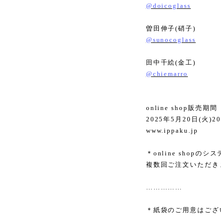
@doicoglass
曽田伸子
(
硝子
)
@sunocoglass
田中千絵
(
金工
)
@chiemarro
online shop
販売期間
2025
年
5
月
20
日
(
火
)20
www.ippaku.jp
＊
online shop
のシス
複数回ご注文いただき
……………
＊紙袋のご用意はござ