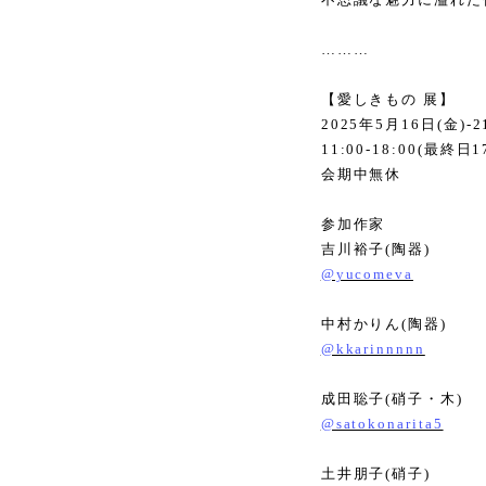
………
【愛しきもの 展】
2025
年
5
月
16
日
(
金
)-2
11:00-18:00(
最終日
1
会期中無休
参加作家
吉川裕子
(
陶器
)
@yucomeva
中村かりん
(
陶器
)
@kkarinnnnn
成田聡子
(
硝子・木
)
@satokonarita5
土井朋子
(
硝子
)