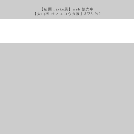
【徒爾 nikke展】web 販売中
【大山求 オノエコウタ展】8/28-9/2