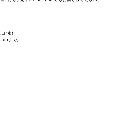
1
日
(
水
)
7:00
まで
)