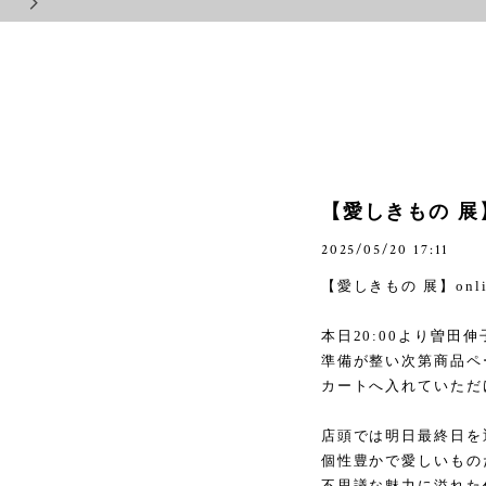
【愛しきもの 展】
2025/05/20 17:11
【愛しきもの 展】
onl
本日
20:00
より曽田伸
準備が整い次第商品ペ
カートへ入れていただ
店頭では明日最終日を
個性豊かで愛しいもの
不思議な魅力に溢れた