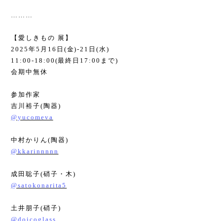
………
【愛しきもの 展】
2025
年
5
月
16
日
(
金
)-21
日
(
水
)
11:00-18:00(
最終日
17:00
まで
)
会期中無休
参加作家
吉川裕子
(
陶器
)
@yucomeva
中村かりん
(
陶器
)
@kkarinnnnn
成田聡子
(
硝子・木
)
@satokonarita5
土井朋子
(
硝子
)
@doicoglass