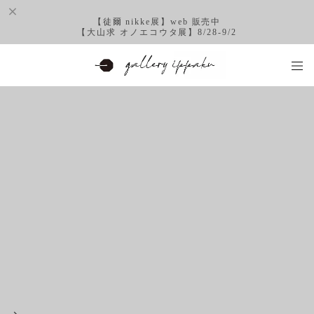
【徒爾 nikke展】web 販売中
【大山求 オノエコウタ展】8/28-9/2