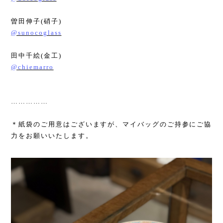
曽田伸子
(
硝子
)
@sunocoglass
田中千絵
(
金工
)
@chiemarro
……………
＊紙袋のご用意はございますが、マイバッグのご持参にご協
力をお願いいたします。