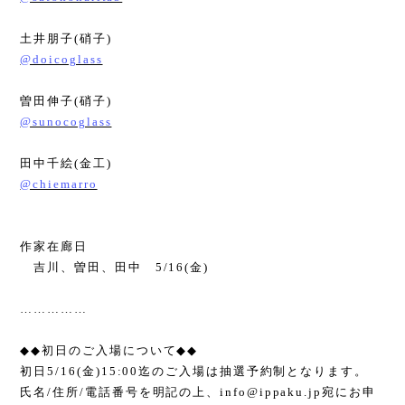
土井朋子
(
硝子
)
@doicoglass
曽田伸子
(
硝子
)
@sunocoglass
田中千絵
(
金工
)
@chiemarro
作家在廊日
吉川、曽田、田中
5/16(
金
)
……………
◆◆
初日のご入場について
◆◆
初日
5/16(
金
)15:00
迄のご入場は抽選予約制となります。
氏名
/
住所
/
電話番号を明記の上、
info@ippaku.jp
宛にお申