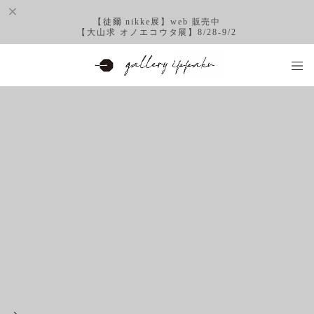
【徒爾 nikke展】web 販売中
【大山求 オノエコウタ展】8/28-9/2