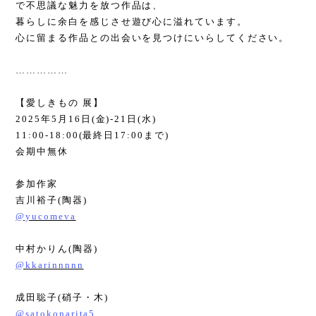
で不思議な魅力を放つ作品は、
暮らしに余白を感じさせ遊び心に溢れています。
心に留まる作品との出会いを見つけにいらしてください。
……………
【愛しきもの 展】
2025
年
5
月
16
日
(
金
)-21
日
(
水
)
11:00-18:00(
最終日
17:00
まで
)
会期中無休
参加作家
吉川裕子
(
陶器
)
@yucomeva
中村かりん
(
陶器
)
@kkarinnnnn
成田聡子
(
硝子・木
)
@satokonarita5