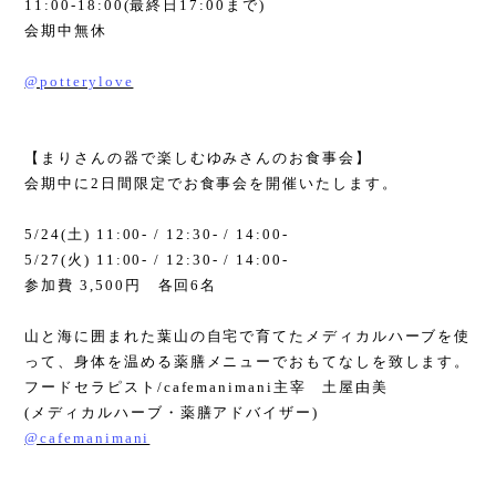
11:00-18:00(
最終日
17:00
まで
)
会期中無休
@potterylove
【まりさんの器で楽しむゆみさんのお食事会】
会期中に
2
日間限定でお食事会を開催いたします。
5/24(
土
) 11:00- / 12:30- / 14:00-
5/27(
火
) 11:00- / 12:30- / 14:00-
参加費
3,500
円 各回
6
名
山と海に囲まれた葉山の自宅で育てたメディカルハーブを使
って、身体を温める薬膳メニューでおもてなしを致します。
フードセラピスト
/cafemanimani
主宰 土屋由美
(
メディカルハーブ・薬膳アドバイザー
)
@cafemanimani