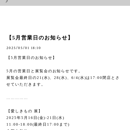
【5月営業日のお知らせ】
2025/05/01 18:10
【
5
月営業日のお知らせ】
5
月の営業日と展覧会のお知らせです。
展覧会最終日の
21(
水
)
、
28(
水
)
、
6/4(
水
)
は
17:00
閉店とさ
せていただきます。
……………
【愛しきもの 展】
2025
年
5
月
16
日
(
金
)-21
日
(
水
)
11:00-18:00(
最終日
17:00
まで
)