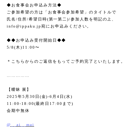
◆
お食事会お申込み方法
◆
ご参加希望の方は「お食事会参加希望」のタイトルで
氏名
/
住所
/
希望日時
(
第一第二
)/
参加人数を明記の上、
info@ippaku.jp
宛にお申込みください。
◆◆
お申込み受付開始日
◆◆
5/8(
木
)11:00
〜
＊こちらからのご返信をもってご予約完了といたします。
……………
【曖昧 展】
2025
年
5
月
30
日
(
金
)-6
月
4
日
(
水
)
11:00-18:00(
最終日
17:00
まで
)
会期中無休
@__ai__mai