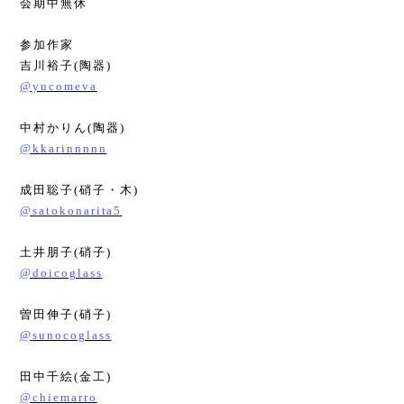
会期中無休
参加作家
吉川裕子
(
陶器
)
@yucomeva
中村かりん
(
陶器
)
@kkarinnnnn
成田聡子
(
硝子・木
)
@satokonarita5
土井朋子
(
硝子
)
@doicoglass
曽田伸子
(
硝子
)
@sunocoglass
田中千絵
(
金工
)
@chiemarro