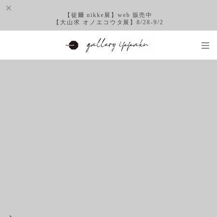
【徒爾 nikke展】web 販売中
【大山求 オノエコウタ展】8/28-9/2