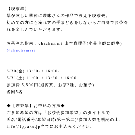
【喫茶翠】
翠が眩しい季節に曖昧さんの作品で設える喫茶去。
初めての方にも淹れ方の手ほどきをしながらご自身でお茶淹
れを楽しんでいただきます。
お茶淹れ指南
: chachamari
山本真理子
(
小曼老師に師事
)
@chachamari_
5/30(
金
) 13:30- / 16:00-
5/31(
土
) 11:00- / 13:30- / 16:00-
参加費
5,500
円
(
迎賓茶、お茶
2
種、お菓子
)
各回
5
名
◆
【喫茶翠】お申込み方法
◆
ご参加希望の方は「お茶会参加希望」のタイトルで
氏名
/
電話番号
/
希望日時
(
第一第二
)/
参加人数を明記の上、
info@ippaku.jp
当てにお申込みください。