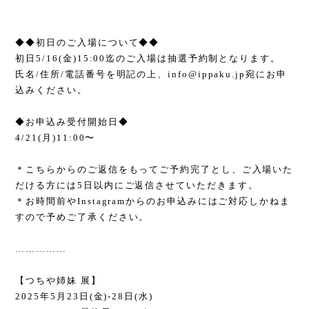
◆◆
初日のご入場について
◆◆
初日
5/16(
金
)15:00
迄のご入場は抽選予約制となります。
氏名
/
住所
/
電話番号を明記の上、
info@ippaku.jp
宛にお申
込みください。
◆
お申込み受付開始日
◆
4/21(
月
)11:00
〜
＊こちらからのご返信をもってご予約完了とし、ご入場いた
だける方には
5
日以内にご返信させていただきます。
＊お時間前や
Instagram
からのお申込みにはご対応しかねま
すので予めご了承ください。
……………
【つちや姉妹 展】
2025
年
5
月
23
日
(
金
)-28
日
(
水
)