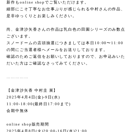
新作も
online shop
でご覧いただけます。
細部にこそ丁寧なお仕事ぶりが感じられる中村さんの作品、
是非ゆっくりとお楽しみください。
尚、金津沙矢香さんの作品は乳白色の田園シリーズのみ数点
ございます。
スノードームの店頭抽選につきましては本日
10:00
〜
11:00
の間にご当選者様へメールをお送りしております。
確認のためご返信をお願いしておりますので、お申込みいた
だいた方はご確認なさってみてください。
……………
【金津沙矢香 中村圭 展】
2025
年
4
月
4
日
(
金
)-9
日
(
水
)
11:00-18:00(
最終日
17:00
まで
)
会期中無休
online shop
販売期間
2025
年
4
月
8
日
(
火
)20:00-16
日
(
水
)21:00