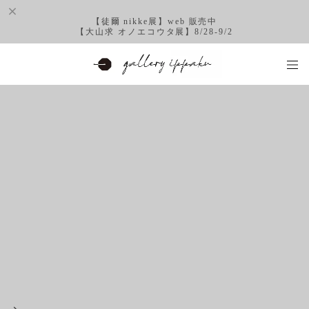
【徒爾 nikke展】web 販売中
【大山求 オノエコウタ展】8/28-9/2