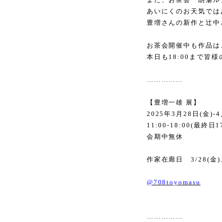
あいにくのお天気では
豊増さんの新作と辻中
お茶会開催中も作品は
本日も
18:00
まで皆様
……………
【豊増一雄 展】
2025
年
3
月
28
日
(
金
)-4
11:00-18:00(
最終日
1
会期中無休
作家在廊日
3/28(
金
)
@708toyomasu
……………