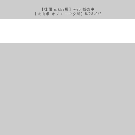
【徒爾 nikke展】web 販売中
【大山求 オノエコウタ展】8/28-9/2