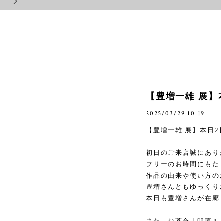
【豊増一雄 展】
2025/03/29 10:19
【豊増一雄 展】本日
2
初日のご来店誠にあり
フリーのお時間にもた
作品の由来や使い方の
豊増さんともゆっくり
本日も豊増さんが在廊
また、お茶会「朗蕩ル