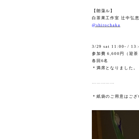
【朗蕩ル】
白茶果工作室 辻中弘
@shirochaka
3/29 sat 11:00- / 13:
参加費
6,600
円（迎茶
各回
6
名
＊満席となりました。
……………
＊紙袋のご用意はござ