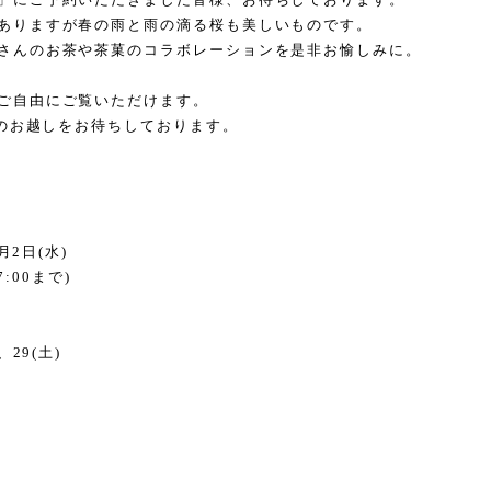
ありますが春の雨と雨の滴る桜も美しいものです。
さんのお茶や茶菓のコラボレーションを是非お愉しみに。
ご自由にご覧いただけます。
のお越しをお待ちしております。
月
2
日
(
水
)
7:00
まで
)
、
29(
土
)