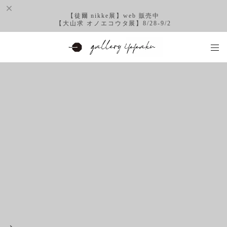
【徒爾 nikke展】web 販売中
【大山求 オノエコウタ展】8/28-9/2