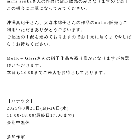
mimi senka
さんの作品は店頭販売のみとなりますので是非
この機会にご覧になってみてください。
沖澤真紀子さん、大森木綿子さんの作品の
online
販売もご
利用いただきありがとうございます。
ご配送の手配を進めておりますのでお手元に届くまで今しば
らくお待ちください。
Mellow Glass
さんの硝子作品も残り僅かとなりますがお選
びいただけます。
本日も
18:00
までご来店をお待ちしております。
……………
【ハナウタ】
2025
年
3
月
21
日
(
金
)-26
日
(
水
)
11:00-18:00(
最終日
17:00
まで
)
会期中無休
参加作家