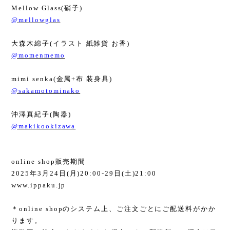
Mellow Glass(
硝子
)
@mellowglas
大森木綿子
(
イラスト 紙雑貨 お香
)
@momenmemo
mimi senka(
金属
+
布 装身具
)
@sakamotominako
沖澤真紀子
(
陶器
)
@makikookizawa
online shop
販売期間
2025
年
3
月
24
日
(
月
)20:00-29
日
(
土
)21:00
www.ippaku.jp
＊
online shop
のシステム上、ご注文ごとにご配送料がか
か
ります。