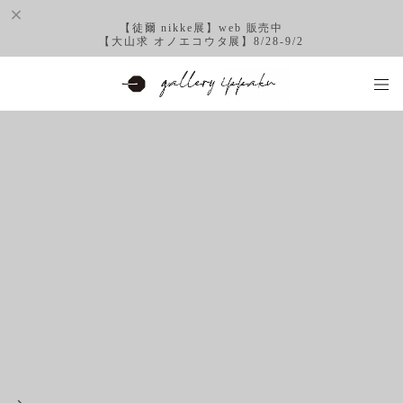
【徒爾 nikke展】web 販売中
【大山求 オノエコウタ展】8/28-9/2