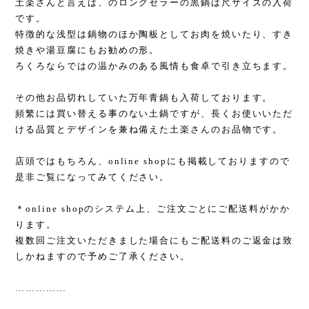
土楽さんと言えば、のロングセラーの黒鍋は尺サイズの入荷
です。
特徴的な浅型は鍋物のほか陶板としてお肉を焼いたり、すき
焼きや湯豆腐にもお勧めの形。
ろくろならではの温かみのある風情も食卓で引き立ちます。
その他お品切れしていた万年青鍋も入荷しております。
頻繁には買い替える事のない土鍋ですが、長くお使いいただ
ける品質とデザインを兼ね備えた土楽さんのお品物です。
店頭ではもちろん、
online shop
にも掲載しておりますので
是非ご覧になってみてください。
＊
online shop
のシステム上、ご注文ごとにご配送料がかか
ります。
複数回ご注文いただきました場合にもご配送料のご返金は致
しかねますので予めご了承ください。
……………