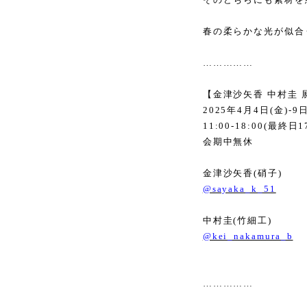
春の柔らかな光が似合
……………
【金津沙矢香 中村圭 
2025
年
4
月
4
日
(
金
)-9
11:00-18:00(
最終日
1
会期中無休
金津沙矢香
(
硝子
)
@sayaka_k_51
中村圭
(
竹細工
)
@kei_nakamura_b
……………