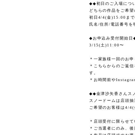
◆◆
初日のご入場につ
どちらの作品をご希望
初日
4/4(
金
)15:00
まで
氏名
/
住所
/
電話番号を
◆
お申込み受付開始日
3/15(
土
)11:00
〜
＊一家族様一回のお申
＊こちらからのご返信
す。
＊お時間前や
Instagra
◆◆
金津沙矢香さんス
スノードームは店頭抽
ご希望のお客様は
4/4(
＊店頭受付に限らせて
＊ご当選者にのみ、後