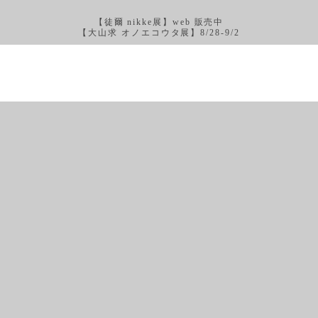
【徒爾 nikke展】web 販売中
【大山求 オノエコウタ展】8/28-9/2