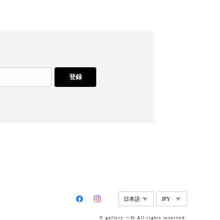
登録
© gallery 一白 All rights reserved.