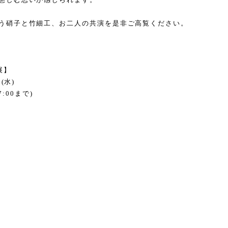
う硝子と竹細工、お二人の共演を是非ご高覧ください。
展】
日
(
水
)
7:00
まで
)