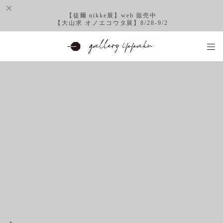
【徒爾 nikke展】web 販売中
【大山求 オノエコウタ展】8/28-9/2