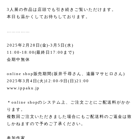
3
人展の作品は店頭でも引き続きご覧いただけます。
本日も温かくしてお待ちしております。
……………
2025
年
2
月
28
日
(
金
)-3
月
5
日
(
水
)
11:00-18:00(
最終日
17:00
まで
)
会期中無休
online shop
販売期間
(
坂井千尋さん、遠藤マサヒロさん
)
2025
年
3
月
4
日
(
火
)12:00-9
日
(
日
)21:00
www.ippaku.jp
＊
online shop
のシステム上、ご注文ごとにご配送料がかか
ります。
複数回ご注文いただきました場合にもご配送料のご返金は致
しかねますので予めご了承ください。
参加作家