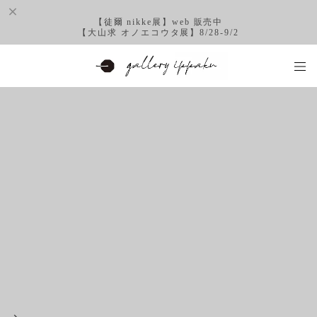
【徒爾 nikke展】web 販売中
【大山求 オノエコウタ展】8/28-9/2