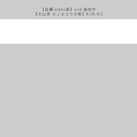
【徒爾 nikke展】web 販売中
【大山求 オノエコウタ展】8/28-9/2