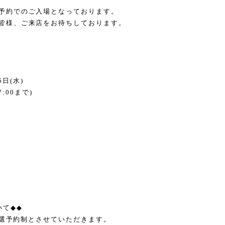
予約でのご入場となっております。
皆様、ご来店をお待ちしております。
6
日
(
水
)
7:00
まで
)
いて
◆◆
選予約制とさせていただきます。