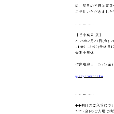
尚、明日の初日は事前
ご予約いただきました
……………
【岳中爽果 展】
2025
年
2
月
21
日
(
金
)-2
11:00-18:00(
最終日
1
会期中無休
作家在廊日
2/21(
金
)
@sayatakenaka
……………
◆◆
初日のご入場につ
2/21(
金
)
のご入場は抽