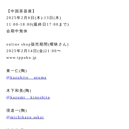
【中国茶器展】
2025
年
2
月
6
日
(
木
)-13
日
(
木
)
11:00-18:00(
最終日
17:00
まで
)
会期中無休
online shop
販売期間
(
曖昧さん
)
2025
年
2
月
14
日
(
金
)21:00
〜
www.ippaku.jp
東一仁
(
陶
)
@kazuhito__azuma
木下和美
(
陶
)
@kazumi__kinoshita
境道一
(
陶
)
@michikazu.sakai