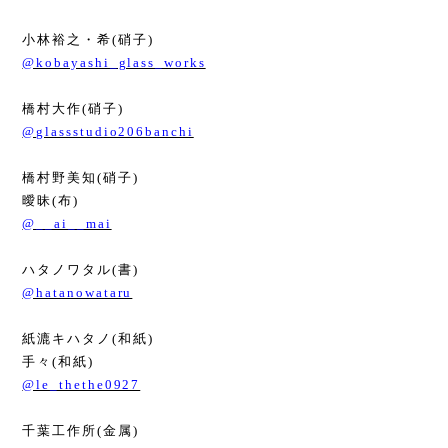
小林裕之・希
(
硝子
)
@kobayashi_glass_works
橋村大作
(
硝子
)
@glassstudio206banchi
橋村野美知
(
硝子
)
曖昧
(
布
)
@__ai__mai
ハタノワタル
(
書
)
@hatanowataru
紙漉キハタノ
(
和紙
)
手々
(
和紙
)
@le_thethe0927
千葉工作所
(
金属
)