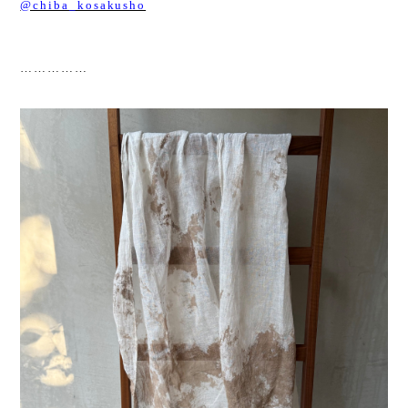
@chiba_kosakusho
……………