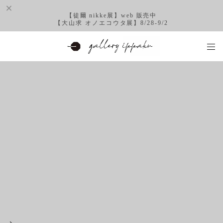
【徒爾 nikke展】web 販売中
【大山求 オノエコウタ展】8/28-9/2