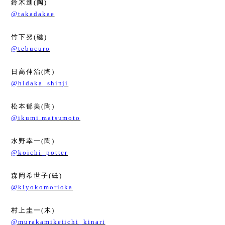
鈴木進
(
陶
)
@takadakae
竹下努
(
磁
)
@tebucuro
日高伸治
(
陶
)
@hidaka_shinji
松本郁美
(
陶
)
@ikumi.matsumoto
水野幸一
(
陶
)
@koichi_potter
森岡希世子
(
磁
)
@kiyokomorioka
村上圭一
(
木
)
@murakamikeiichi_kinari