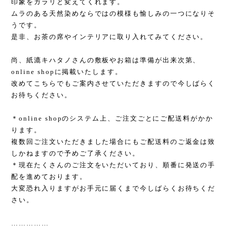
印象をガラリと変えてくれます。
ムラのある天然染めならではの模様も愉しみの一つになりそ
うです。
是非、お茶の席やインテリアに取り入れてみてください。
尚、紙漉キハタノさんの敷板やお箱は準備が出来次第、
online shop
に掲載いたします。
改めてこちらでもご案内させていただきますので今しばらく
お待ちください。
＊
online shop
のシステム上、ご注文ごとにご配送料がかか
ります。
複数回ご注文いただきました場合にもご配送料のご返金は致
しかねますので予めご了承ください。
＊現在たくさんのご注文をいただいており、順番に発送の手
配を進めております。
大変恐れ入りますがお手元に届くまで今しばらくお待ちくだ
さい。
……………