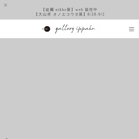
【徒爾 nikke展】web 販売中
【大山求 オノエコウタ展】8/28-9/2