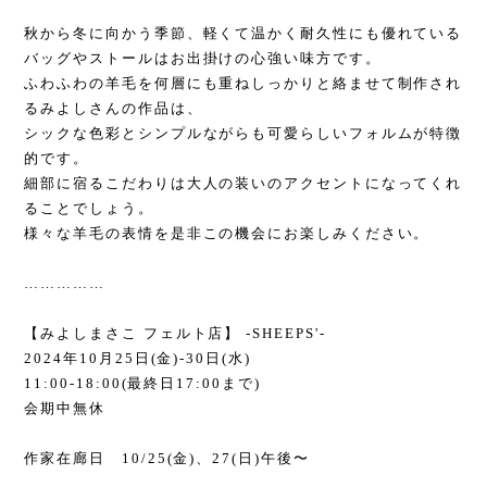
秋から冬に向かう季節、軽くて温かく耐久性にも優れている
バッグやストールはお出掛けの心強い味方です。
ふわふわの羊毛を何層にも重ねしっかりと絡ませて制作され
るみよしさんの作品は、
シックな色彩とシンプルながらも可愛らしいフォルムが特徴
的です。
細部に宿るこだわりは大人の装いのアクセントになってくれ
ることでしょう。
様々な羊毛の表情を是非この機会にお楽しみください。
……………
【みよしまさこ フェルト店】
-SHEEPS'-
2024
年
10
月
25
日
(
金
)-30
日
(
水
)
11:00-18:00(
最終日
17:00
まで
)
会期中無休
作家在廊日
10/25(
金
)
、
27(
日
)
午後〜