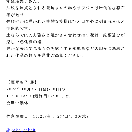
す鷹尾葉子さん。
油絵を原点とされる鷹尾さんの器やオブジェは圧倒的な存在
感があり、
伸びやかに描かれた複雑な模様はひと目で心に刻まれるほど
印象的です。
土ならではの力強さと温かさを合わせ持つ花器、絵柄選びが
楽しい色化粧の器、
豊かな表現で見るものを魅了する蜜蝋画など大胆かつ洗練さ
れた作品の数々を是非ご高覧ください。
……………
【鷹尾葉子 展】
2024
年
10
月
25
日
(
金
)-30
日
(
水
)
11:00-18:00(
最終日
17:00
まで
)
会期中無休
作家在廊日
10/25(
金
)
、
27(
日
)
、
30(
水
)
@yoko_taka0