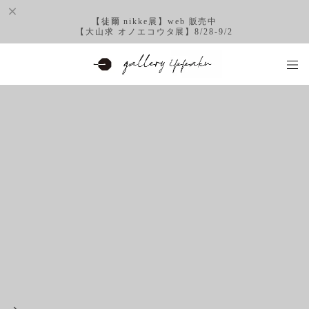
【徒爾 nikke展】web 販売中
【大山求 オノエコウタ展】8/28-9/2