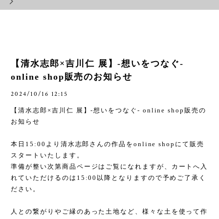
【清水志郎×吉川仁 展】-想いをつなぐ-
online shop販売のお知らせ
2024/10/16 12:15
【清水志郎
×
吉川仁 展】
-
想いをつなぐ
- online shop
販売の
お知らせ
本日
15:00
より清水志郎さんの作品を
online shop
にて販売
スタートいたします。
準備が整い次第商品ページはご覧になれますが、カートへ入
れていただけるのは
15:00
以降となりますので予めご了承く
ださい。
人との繋がりやご縁のあった土地など、様々な土を使って作