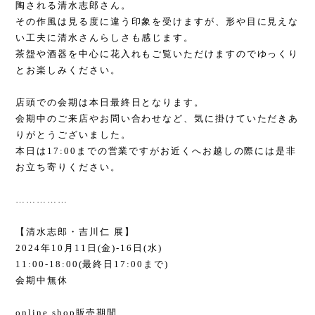
陶される清水志郎さん。
その作風は見る度に違う印象を受けますが、形や目に見えな
い工夫に清水さんらしさも感じます。
茶盌や酒器を中心に花入れもご覧いただけますのでゆっくり
とお楽しみください。
店頭での会期は本日最終日となります。
会期中のご来店やお問い合わせなど、気に掛けていただきあ
りがとうございました。
本日は
17:00
までの営業ですがお近くへお越しの際には是非
お立ち寄りください。
……………
【清水志郎・吉川仁 展】
2024
年
10
月
11
日
(
金
)-16
日
(
水
)
11:00-18:00(
最終日
17:00
まで
)
会期中無休
online shop
販売期間