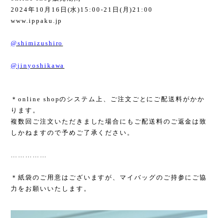
2024
年
10
月
16
日
(
水
)15:00-21
日
(
月
)21:00
www.ippaku.jp
@shimizushiro
@jinyoshikawa
＊
online shop
のシステム上、ご注文ごとにご配送料がかか
ります。
複数回ご注文いただきました場合にもご配送料のご返金は致
しかねますので予めご了承ください。
……………
＊紙袋のご用意はございますが、マイバッグのご持参にご協
力をお願いいたします。