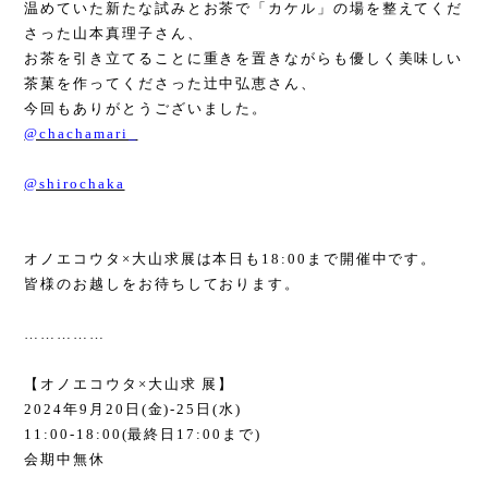
温めていた新たな試みとお茶で「カケル」の場を整えてくだ
さった山本真理子さん、
お茶を引き立てることに重きを置きながらも優しく美味しい
茶菓を作ってくださった辻中弘恵さん、
今回もありがとうございました。
@chachamari_
@shirochaka
オノエコウタ
×
大山求展は本日も
18:00
まで開催中です。
皆様のお越しをお待ちしております。
……………
【オノエコウタ
×
大山求 展】
2024
年
9
月
20
日
(
金
)-25
日
(
水
)
11:00-18:00(
最終日
17:00
まで
)
会期中無休