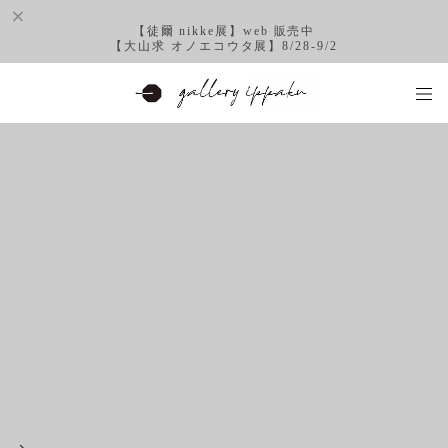
【徒爾 nikke展】web 販売中
【大山求 オノエコウタ展】8/28-9/2