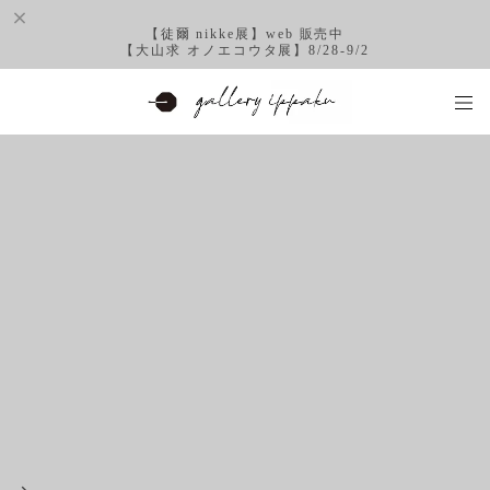
【徒爾 nikke展】web 販売中
【大山求 オノエコウタ展】8/28-9/2