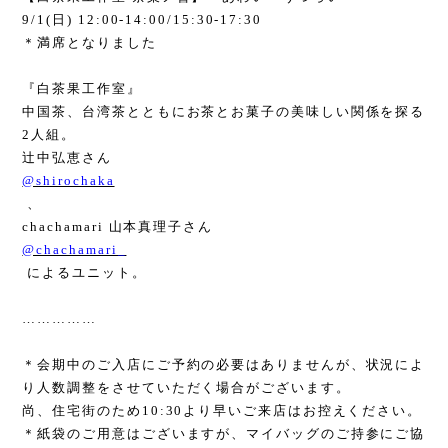
9/1(
日
) 12:00-14:00/15:30-17:30
＊満席となりました
『白茶果工作室』
中国茶、台湾茶とともにお茶とお菓子の美味しい関係を探る
2
人組。
辻中弘恵さん
@shirochaka
、
chachamari
山本真理子さん
@chachamari_
によるユニット。
……………
＊会期中のご入店にご予約の必要はありませんが、状況によ
り人数調整をさせていただく場合がございます。
尚、住宅街のため
10:30
より早いご来店はお控えください。
＊紙袋のご用意はございますが、マイバッグのご持参にご協