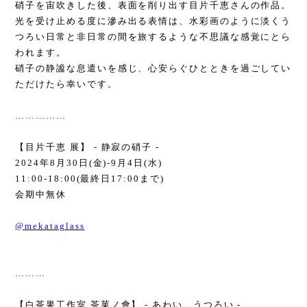
硝子を宙吹きした後、表面を削り出す目片千恵さんの作品。
光を受け止める度に滲み出る表情は、水彩画のように淡くう
つろい日常と非日常の間を旅するような不思議な感覚にとら
われます。
硝子の静謐な息遣いを感じ、心安らぐひとときを過ごしてい
ただけたら幸いです。
……………
【目片千恵 展】
-
静寂の硝子
-
2024
年
8
月
30
日
(
金
)-9
月
4
日
(
水
)
11:00-18:00(
最終日
17:00
まで
)
会期中無休
@mekataglass
………
【白茶果工作室 茶菓ノ會】
-
あわい うつろい
-