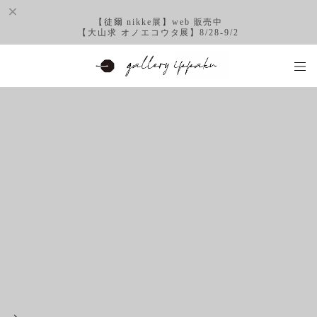
【徒爾 nikke展】web 販売中
【大山求 オノエコウタ展】8/28-9/2