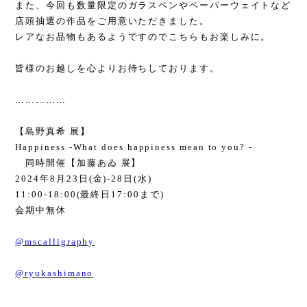
また、今回も数量限定のガラスペンやペーパーウェイトなど
店頭抽選の作品をご用意いただきました。
レアなお品物もあるようですのでこちらもお楽しみに。
皆様のお越しを心よりお待ちしております。
……………
【島野真希 展】
Happiness -What does happiness mean to you? -
同時開催【加藤あゐ 展】
2024
年
8
月
23
日
(
金
)-28
日
(
水
)
11:00-18:00(
最終日
17:00
まで
)
会期中無休
@mscalligraphy
@ryukashimano