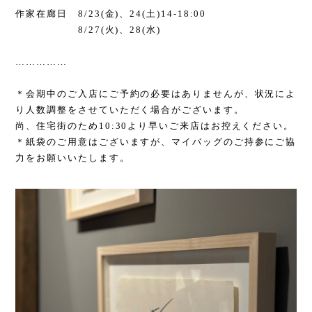
作家在廊日
8/23(
金
)
、
24(
土
)14-18:00
8/27(
火
)
、
28(
水
)
……………
＊会期中のご入店にご予約の必要はありませんが、状況によ
り人数調整をさせていただく場合がございます。
尚、住宅街のため
10:30
より早いご来店はお控えください。
＊紙袋のご用意はございますが、マイバッグのご持参にご協
力をお願いいたします。