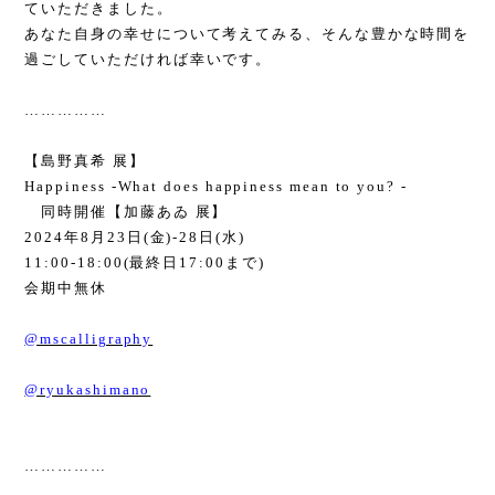
ていただきました。
あなた自身の幸せについて考えてみる、そんな豊かな時間を
過ごしていただければ幸いです。
……………
【島野真希 展】
Happiness -What does happiness mean to you? -
同時開催【加藤あゐ 展】
2024
年
8
月
23
日
(
金
)-28
日
(
水
)
11:00-18:00(
最終日
17:00
まで
)
会期中無休
@mscalligraphy
@ryukashimano
……………