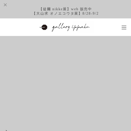
【徒爾 nikke展】web 販売中
【大山求 オノエコウタ展】8/28-9/2