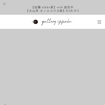
【徒爾 nikke展】web 販売中
【大山求 オノエコウタ展】8/28-9/2