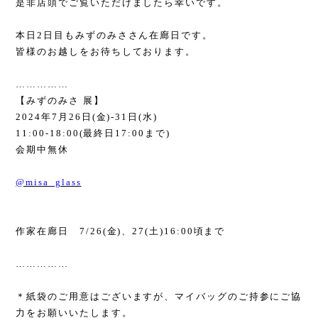
是非店頭でご覧いただけましたら幸いです。
本日
2
日目もみずのみささん在廊日です。
皆様のお越しをお待ちしております。
……………
【みずのみさ 展】
2024
年
7
月
26
日
(
金
)-31
日
(
水
)
11:00-18:00(
最終日
17:00
まで
)
会期中無休
@misa_glass
作家在廊日
7/26(
金
)
、
27(
土
)16:00
頃まで
……………
＊紙袋のご用意はございますが、マイバッグのご持参にご協
力をお願いいたします。