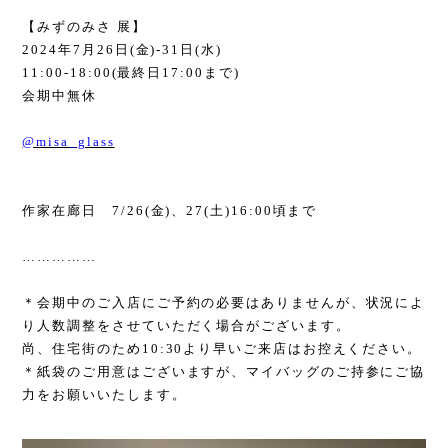
【みずのみさ 展】
2024
年
7
月
26
日
(
金
)-31
日
(
水
)
11:00-18:00(
最終日
17:00
まで
)
会期中無休
@misa_glass
作家在廊日
7/26(
金
)
、
27(
土
)16:00
頃まで
……………
＊会期中のご入店にご予約の必要はありませんが、状況によ
り人数調整をさせていただく場合がございます。
尚、住宅街のため
10:30
より早いご来店はお控えください。
＊紙袋のご用意はございますが、マイバッグのご持参にご協
力をお願いいたします。