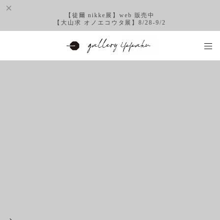
【徒爾 nikke展】web 販売中
【大山求 オノエコウタ展】8/28-9/2