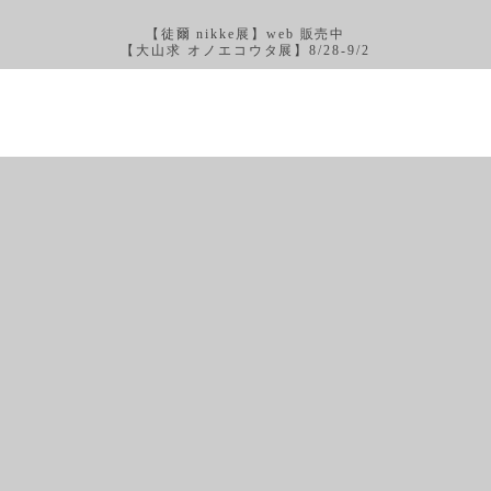
【徒爾 nikke展】web 販売中
【大山求 オノエコウタ展】8/28-9/2