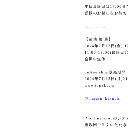
本日最終日は
17:00
ま
皆様のお越しをお待ち
……………
【菊地 勝 展】
2024
年
7
月
12
日
(
金
)-1
11:00-18:00(
最終日
1
会期中無休
online shop
販売期間
2024
年
7
月
15
日
(
月
)21
www.ippaku.jp
@masaru_kikuchi_
＊
online shop
のシス
複数回ご注文いただき