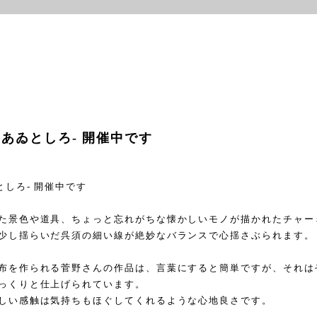
こあゐとしろ- 開催中です
としろ
-
開催中です
た景色や道具、ちょっと忘れがちな懐かしいモノが描かれたチャー
少し揺らいだ呉須の細い線が絶妙なバランスで心揺さぶられます。
布を作られる菅野さんの作品は、言葉にすると簡単ですが、それは
っくりと仕上げられています。
しい感触は気持ちもほぐしてくれるような心地良さです。