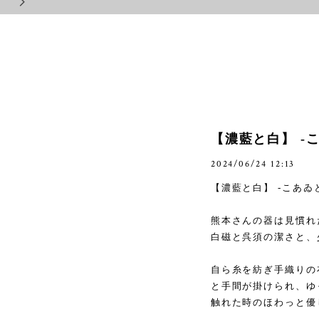
【濃藍と白】 -
2024/06/24 12:13
【濃藍と白】
-
こあゐ
熊本さんの器は見慣れ
白磁と呉須の潔さと、
自ら糸を紡ぎ手織りの
と手間が掛けられ、ゆ
触れた時のほわっと優