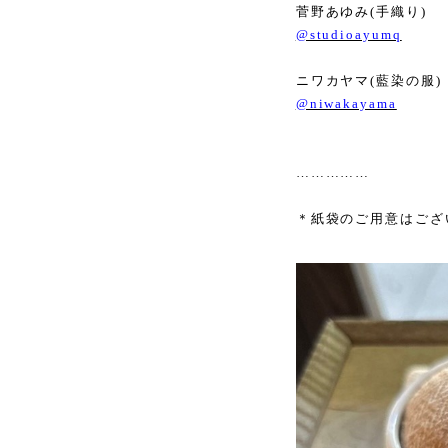
菅野あゆみ
(
手織り
)
@studioayumq
ニワカヤマ
(
藍染の服
)
@niwakayama
……………
＊紙袋のご用意はござ