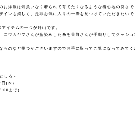
のお洋服は気負いなく着られて育てたくなるような着心地の良さで
ザインも嬉しく、是非お気に入りの一着を見つけていただきたいで
ボアイテムの一つが針山です。
、ニワカヤマさんが藍染めした糸を菅野さんが手織りしてクッショ
なものなど幾つかございますのでお手に取ってご覧になってみてく
としろ
-
7
日
(
木
)
7:00
まで
)