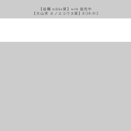
【徒爾 nikke展】web 販売中
【大山求 オノエコウタ展】8/28-9/2