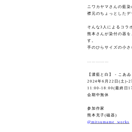
ニワカヤマさんの藍染
襟元のちょっとしたデ
そんな
3
人によるコラ
熊本さんが染付の器を
す。
手のひらサイズの小さ
……………
【濃藍と白】
-
こあゐ
2024
年
6
月
22
日
(
土
)-2
11:00-18:00(
最終日
1
会期中無休
参加作家
熊本充子
(
磁器
)
@mitsumame_works