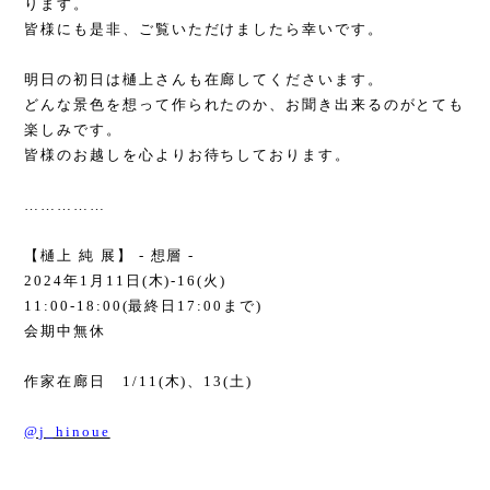
ります。
皆様にも是非、ご覧いただけましたら幸いです。
明日の初日は樋上さんも在廊してくださいます。
どんな景色を想って作られたのか、お聞き出来るのがとても
楽しみです。
皆様のお越しを心よりお待ちしております。
……………
【樋上 純 展】
-
想層
-
2024
年
1
月
11
日
(
木
)-16(
火
)
11:00-18:00(
最終日
17:00
まで
)
会期中無休
作家在廊日
1/11(
木
)
、
13(
土
)
@j_hinoue