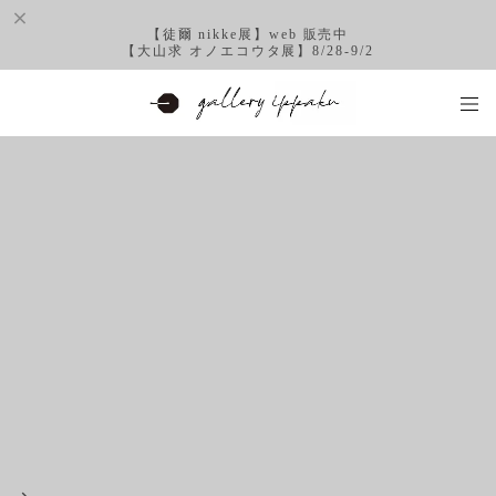
【徒爾 nikke展】web 販売中
【大山求 オノエコウタ展】8/28-9/2