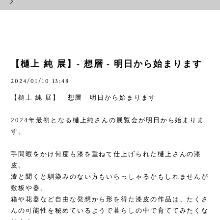
【樋上 純 展】- 想層 - 明日から始まります
2024/01/10 13:48
【樋上 純 展】
-
想層
-
明日から始まります
2024
年最初となる樋上純さんの展覧会が明日から始まりま
す。
手間暇をかけ何度も漆を重ねて仕上げられた樋上さんの漆
皮。
漆と聞くと馴染みのない方もいらっしゃるかもしれませんが
敷板や器、
箱や花器など自由な発想から形を得た漆皮の作品は、たくさ
んの可能性を秘めているようで暮らしの中で育ててみたくな