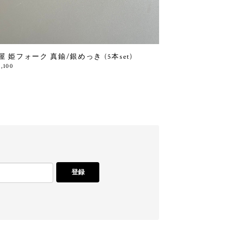
屋 姫フォーク 真鍮/銀めっき (5本set)
2,100
登録