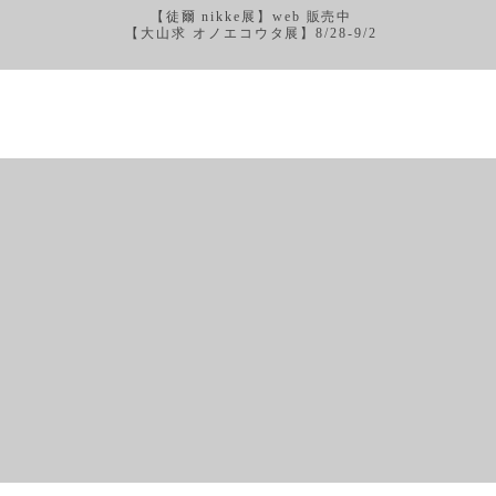
【徒爾 nikke展】web 販売中
【大山求 オノエコウタ展】8/28-9/2