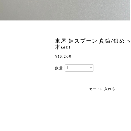
東屋 姫スプーン 真鍮/銀めっき
本set)
¥13,200
数量
カートに入れる