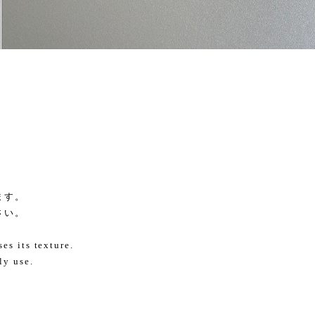
ます。
さい。
es its texture.
ly use.