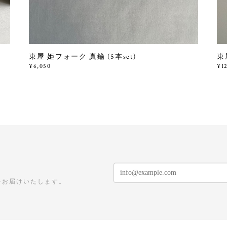
東屋 姫フォーク 真鍮 (5本set)
東
¥6,050
¥1
をお届けいたします。