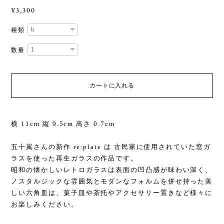
¥3,300
種類
数量
カートに入れる
横 11cm 縦 9.5cm 高さ 0.7cm
五十嵐さんの新作 re:plate は 古民家に使用されていた窓ガ
ラスを使った再生ガラスの作品です。
昭和の懐かしいレトロガラスは表面の凹凸感が味わい深く、
ノスタルジックな雰囲気とモダンなフォルムを併せ持った美
しい六角皿は、菓子皿や茶托やアクセサリー置きなど様々に
お楽しみください。