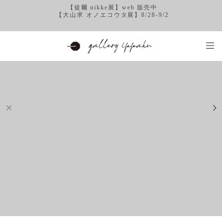
【徒爾 nikke展】web 販売中
【大山求 オノエコウタ展】8/28-9/2