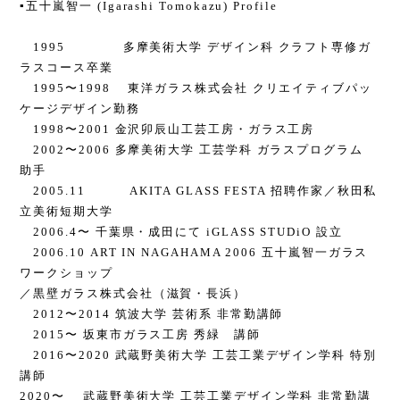
▪️五十嵐智一 (Igarashi Tomokazu) Profile
1995 多摩美術大学 デザイン科 クラフト専修ガ
ラスコース卒業
1995〜1998 東洋ガラス株式会社 クリエイティブパッ
ケージデザイン勤務
1998〜2001 金沢卯辰山工芸工房・ガラス工房
2002〜2006 多摩美術大学 工芸学科 ガラスプログラム
助手
2005.11 AKITA GLASS FESTA 招聘作家／秋田私
立美術短期大学
2006.4〜 千葉県・成田にて iGLASS STUDiO 設立
2006.10 ART IN NAGAHAMA 2006 五十嵐智一ガラス
ワークショップ
／黒壁ガラス株式会社（滋賀・長浜）
2012〜2014 筑波大学 芸術系 非常勤講師
2015〜 坂東市ガラス工房 秀緑 講師
2016〜2020 武蔵野美術大学 工芸工業デザイン学科 特別
講師
2020〜 武蔵野美術大学 工芸工業デザイン学科 非常勤講