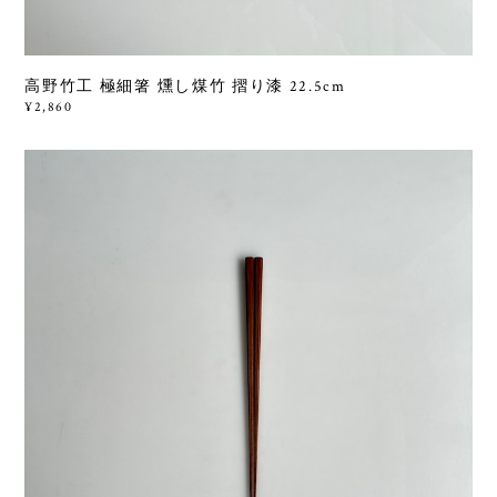
高野竹工 極細箸 燻し煤竹 摺り漆 22.5cm
¥2,860