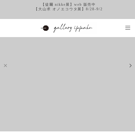
【徒爾 nikke展】web 販売中
【大山求 オノエコウタ展】8/28-9/2