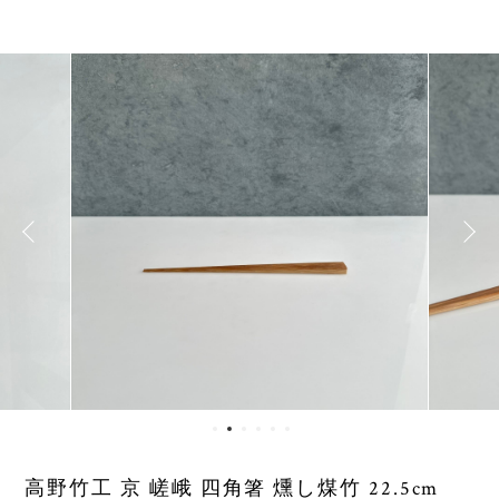
高野竹工 京 嵯峨 四角箸 燻し煤竹 22.5cm