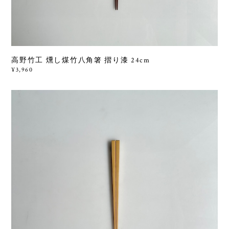
高野竹工 燻し煤竹八角箸 摺り漆 24cm
¥3,960