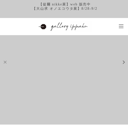
【徒爾 nikke展】web 販売中
【大山求 オノエコウタ展】8/28-9/2