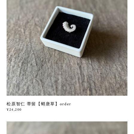
松原智仁 帯留【蛸唐草】order
¥24,200