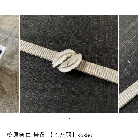
松原智仁 帯留 【ふた羽】order