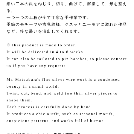
細い二本の銀をねじり、切り、曲げて、溶接して、形を整え
る。
一つ一つの工程が全て丁寧な手作業です。
季節のモチーフや吉兆紋様、クスッとユーモアに溢れた作品
など、粋な装いを演出してくれます。
※This product is made to order.
It will be delivered in 4 to 6 weeks.
It can also be tailored to pin batches, so please contact
us if you have any requests.
Mr. Matsubara's fine silver wire work is a condensed
beauty in a small world.
Twist, cut, bend, and weld two thin silver pieces to
shape them.
Each process is carefully done by hand.
It produces a chic outfit, such as seasonal motifs,
auspicious patterns, and works full of humor.