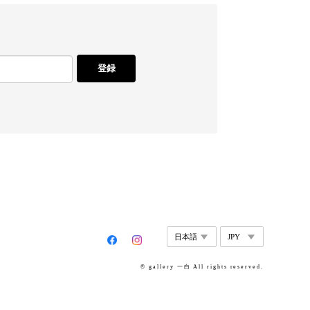
登録
© gallery 一白 All rights reserved.