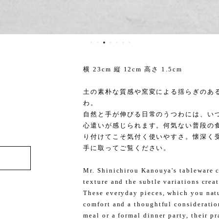
横 23cm 縦 12cm 高さ 1.5cm
土の素朴な質感や窯変による揺らぎのあ
わ。
自然と手が伸びる日常のうつわには、い
心遣いが感じられます。何気ない普段の
り付けてこそ気付く使いやすさ。懐深く
手に取ってご覧ください。
Mr. Shinichirou Kanouya's tableware ca
texture and the subtle variations crea
These everyday pieces, which you natur
comfort and a thoughtful consideration
meal or a formal dinner party, their p