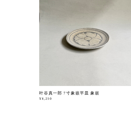
叶谷真一郎 7寸象嵌平皿 象嵌
¥8,250