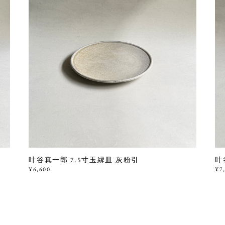
叶谷真一郎 7.5寸玉縁皿 灰粉引
叶
¥6,600
¥7