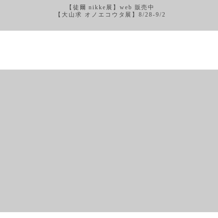
【徒爾 nikke展】web 販売中
【大山求 オノエコウタ展】8/28-9/2