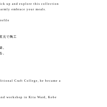
ick up and explore this collection
warmly embrace your meals.
ofile
、窯元で陶工
築。
る。
itional Craft College, he became a
and workshop in Kita Ward, Kobe