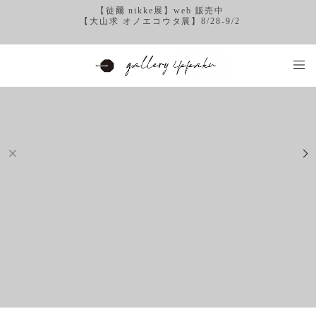
【徒爾 nikke展】web 販売中
【大山求 オノエコウタ展】8/28-9/2