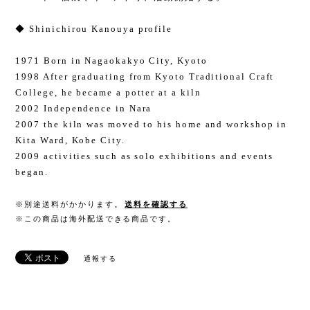
◆ Shinichirou Kanouya profile
1971 Born in Nagaokakyo City, Kyoto
1998 After graduating from Kyoto Traditional Craft
College, he became a potter at a kiln
2002 Independence in Nara
2007 the kiln was moved to his home and workshop in
Kita Ward, Kobe City.
2009 activities such as solo exhibitions and events
began.
※別途送料がかかります。
送料を確認する
※この商品は海外配送できる商品です。
通報する