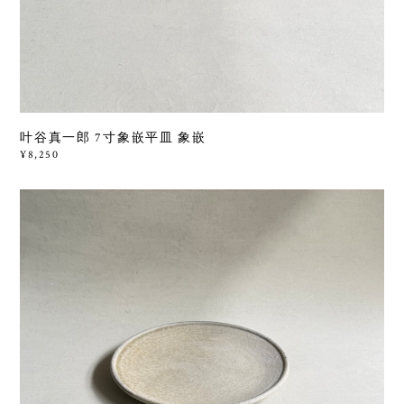
叶谷真一郎 7寸象嵌平皿 象嵌
¥8,250