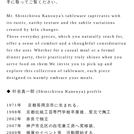
手に取ってご覧ください。
Mr. Shinichirou Kanouya's tableware captivates with
its rustic, earthy texture and the subtle variations
created by kiln changes.
These everyday pieces, which you naturally reach for,
offer a sense of comfort and a thoughtful consideration
for the user. Whether for a casual meal or a formal
dinner party, their practicality truly shines when you
serve food on them.We invite you to pick up and
explore this collection of tableware, each piece
designed to warmly embrace your meals.
◆ 叶谷真一郎 (Shinichirou Kanouya) profile
1971年 京都長岡京市に生まれる。
1998年 京都伝統工芸専門学校卒業後、窯元で陶工
2002年 奈良で独立
2007年 神戸市北区の自宅兼工房へ窯移築。
2009年 個展やイベント等、活動開始する。