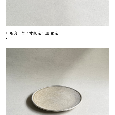
叶谷真一郎 7寸象嵌平皿 象嵌
¥8,250