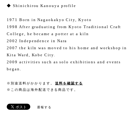
◆ Shinichirou Kanouya profile
1971 Born in Nagaokakyo City, Kyoto
1998 After graduating from Kyoto Traditional Craft
College, he became a potter at a kiln
2002 Independence in Nara
2007 the kiln was moved to his home and workshop in
Kita Ward, Kobe City.
2009 activities such as solo exhibitions and events
began.
※別途送料がかかります。
送料を確認する
※この商品は海外配送できる商品です。
通報する