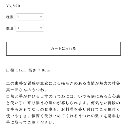
¥3,850
種類
数量
カートに入れる
口径 11cm 高さ 7.8cm
土の素朴な質感や窯変による揺らぎのある表情が魅力の叶谷
真一郎さんのうつわ。
自然と手が伸びる日常のうつわには、いつも傍にある安心感
と使い手に寄り添う心遣いが感じられます。何気ない普段の
食事もおもてなしの食卓も、お料理を盛り付けてこそ気付く
使いやすさ。懐深く受け止めてくれるうつわの数々を是非お
手に取ってご覧ください。