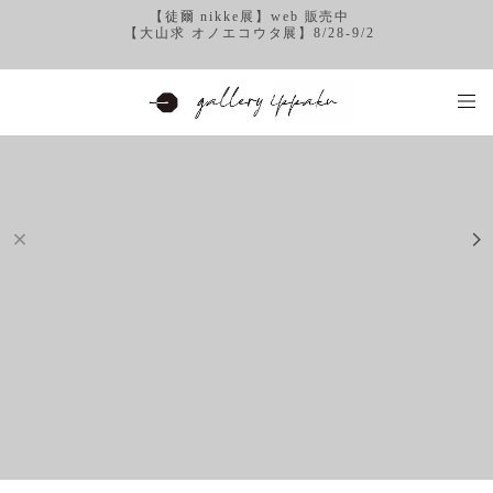
【徒爾 nikke展】web 販売中
【大山求 オノエコウタ展】8/28-9/2