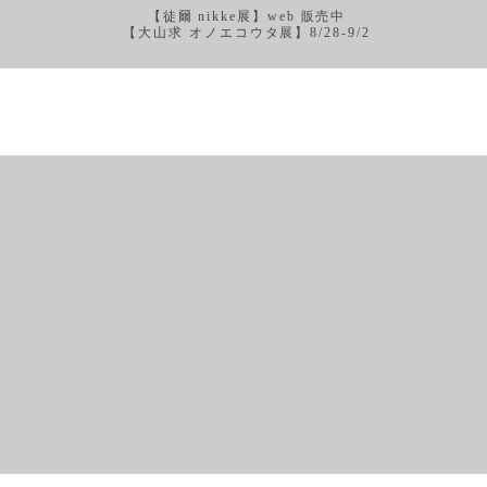
【徒爾 nikke展】web 販売中
【大山求 オノエコウタ展】8/28-9/2