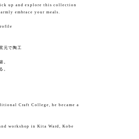
ick up and explore this collection
warmly embrace your meals.
ofile
、窯元で陶工
築。
る。
itional Craft College, he became a
and workshop in Kita Ward, Kobe