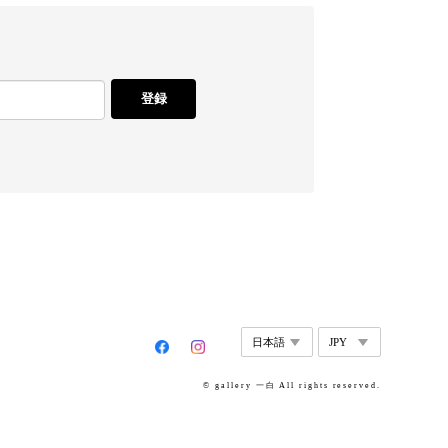
登録
© gallery 一白 All rights reserved.