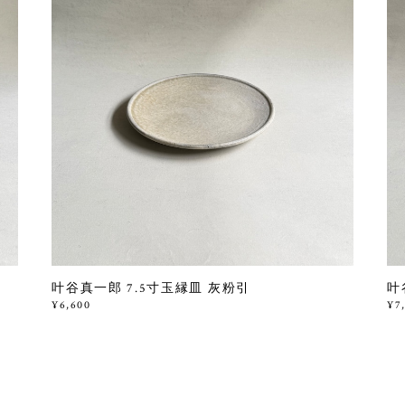
叶谷真一郎 7.5寸玉縁皿 灰粉引
叶
¥6,600
¥7