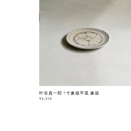
叶谷真一郎 7寸象嵌平皿 象嵌
¥8,250