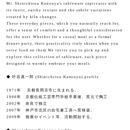
Mr. Shinichirou Kanouya's tableware captivates with
its rustic, earthy texture and the subtle variations
created by kiln changes.
These everyday pieces, which you naturally reach for,
offer a sense of comfort and a thoughtful consideration
for the user. Whether for a casual meal or a formal
dinner party, their practicality truly shines when you
serve food on them.We invite you to pick up and
explore this collection of tableware, each piece
designed to warmly embrace your meals.
◆ 叶谷真一郎 (Shinichirou Kanouya) profile
1971年 京都長岡京市に生まれる。
1998年 京都伝統工芸専門学校卒業後、窯元で陶工
2002年 奈良で独立
2007年 神戸市北区の自宅兼工房へ窯移築。
2009年 個展やイベント等、活動開始する。