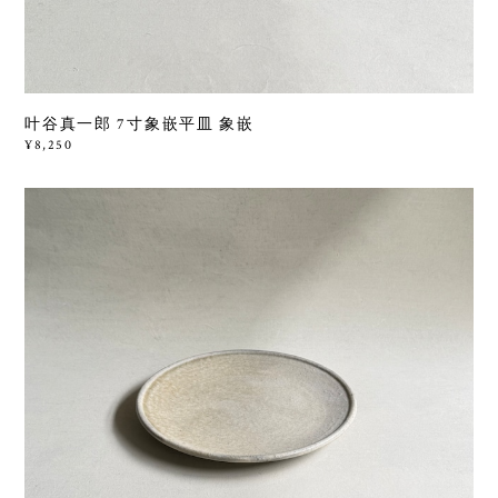
叶谷真一郎 7寸象嵌平皿 象嵌
¥8,250