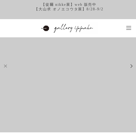
【徒爾 nikke展】web 販売中
【大山求 オノエコウタ展】8/28-9/2