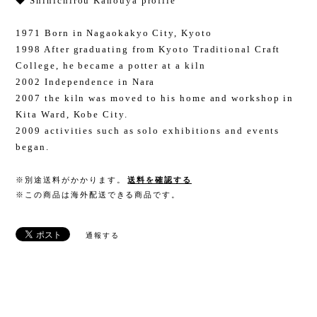
◆ Shinichirou Kanouya profile
1971 Born in Nagaokakyo City, Kyoto
1998 After graduating from Kyoto Traditional Craft
College, he became a potter at a kiln
2002 Independence in Nara
2007 the kiln was moved to his home and workshop in
Kita Ward, Kobe City.
2009 activities such as solo exhibitions and events
began.
※別途送料がかかります。
送料を確認する
※この商品は海外配送できる商品です。
通報する