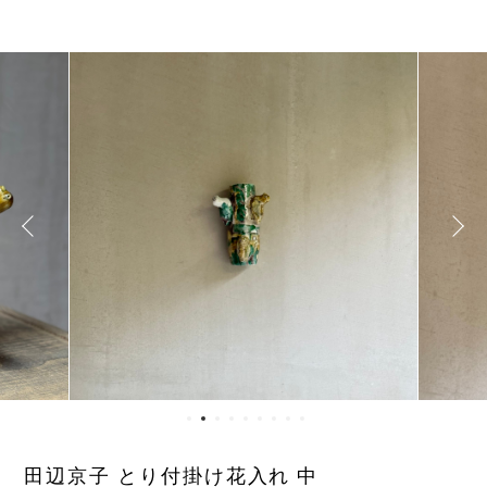
田辺京子 とり付掛け花入れ 中