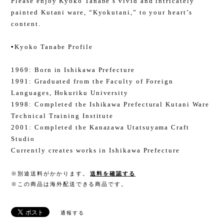
Please enjoy Kyoko Tanabe’s vivid and intricately
painted Kutani ware, “Kyokutani,” to your heart’s
content.
▪️Kyoko Tanabe Profile
1969: Born in Ishikawa Prefecture
1991: Graduated from the Faculty of Foreign
Languages, Hokuriku University
1998: Completed the Ishikawa Prefectural Kutani Ware
Technical Training Institute
2001: Completed the Kanazawa Utatsuyama Craft
Studio
Currently creates works in Ishikawa Prefecture
※別途送料がかかります。
送料を確認する
※この商品は海外配送できる商品です。
通報する