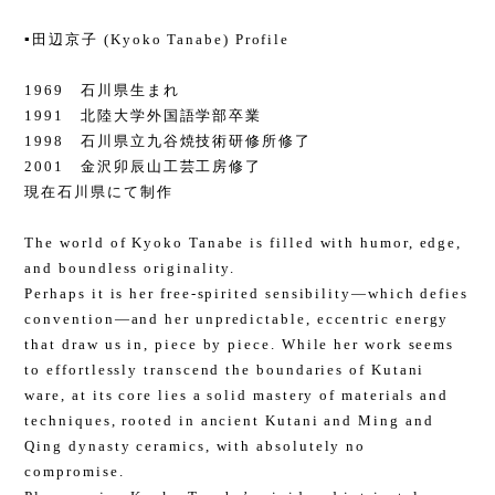
▪️田辺京子 (Kyoko Tanabe) Profile
1969 石川県生まれ
1991 北陸大学外国語学部卒業
1998 石川県立九谷焼技術研修所修了
2001 金沢卯辰山工芸工房修了
現在石川県にて制作
The world of Kyoko Tanabe is filled with humor, edge,
and boundless originality.
Perhaps it is her free-spirited sensibility—which defies
convention—and her unpredictable, eccentric energy
that draw us in, piece by piece. While her work seems
to effortlessly transcend the boundaries of Kutani
ware, at its core lies a solid mastery of materials and
techniques, rooted in ancient Kutani and Ming and
Qing dynasty ceramics, with absolutely no
compromise.