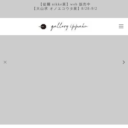
【徒爾 nikke展】web 販売中
【大山求 オノエコウタ展】8/28-9/2