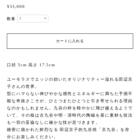
¥33,000
数量
カートに入れる
口径 5cm 高さ 17.5cm
ユーモラスでエッジの効いたオリジナリティー溢れる田辺京
子さんの世界。
型にハマらない伸びやかな感性とエネルギーに満ちた予測不
能な奇抜さこそが、ひとつまたひとつと引き寄せられる理由
なのかもしれません。九谷の枠を軽やかに飛び越えるようで
いて、その核は古九谷や明・清時代の陶磁を基に素材も技法
も一切の妥協なしに確かな技が息づきます。
緻密に描かれた鮮烈なる 田辺京子的九谷焼「京九谷」を存
分にお楽しみください。