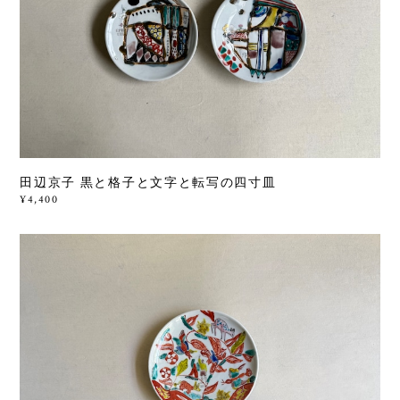
田辺京子 黒と格子と文字と転写の四寸皿
¥4,400